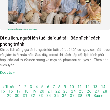
Đi du lịch, người lớn tuổi dễ ‘quá tải’: Bác sĩ chỉ cách
phòng tránh
Khi du lịch cùng gia đình, người lớn tuổi dễ ‘quá tải’, có nguy cơ mất nước
và giảm tưới máu não. Sau đây, bác sĩ chỉ cách sắp xếp lịch trình phù
hợp, các loại thuốc nên mang và mẹo hồi phục sau chuyến đi. Theo bác
sĩ chuyên
Đọc tiếp »
« Trước
1
2
3
4
5
6
7
8
9
10
11
12
13
14
15
16
17
18
19
20
21
22
23
24
25
26
27
28
29
30
31
32
33
34
35
36
37
38
39
Sau »