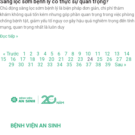
Sàng lọc sớm bệnh lý có thực sự quan trọng?
Chủ động sàng lọc sớm bệnh lý là biện pháp đơn giản, chi phí thăm
khám không quá tốn kém nhưng góp phần quan trọng trong việc phòng
chống bệnh tật, giảm yếu tố nguy cơ gây hậu quả nghiêm trọng đến tính
mạng, quan trọng nhất là luôn duy
Đọc tiếp »
« Trước
1
2
3
4
5
6
7
8
9
10
11
12
13
14
15
16
17
18
19
20
21
22
23
24
25
26
27
28
29
30
31
32
33
34
35
36
37
38
39
Sau »
BỆNH VIỆN AN SINH