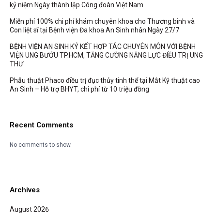
kỷ niệm Ngày thành lập Công đoàn Việt Nam
Miễn phí 100% chi phí khám chuyên khoa cho Thương binh và
Con liệt sĩ tại Bệnh viện Đa khoa An Sinh nhân Ngày 27/7
BỆNH VIỆN AN SINH KÝ KẾT HỢP TÁC CHUYÊN MÔN VỚI BỆNH
VIỆN UNG BƯỚU TP.HCM, TĂNG CƯỜNG NĂNG LỰC ĐIỀU TRỊ UNG
THƯ
Phẫu thuật Phaco điều trị đục thủy tinh thể tại Mắt Kỹ thuật cao
An Sinh – Hỗ trợ BHYT, chi phí từ 10 triệu đồng
Recent Comments
No comments to show.
Archives
August 2026