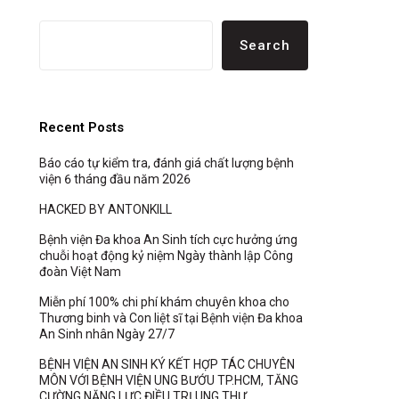
Search
Recent Posts
Báo cáo tự kiểm tra, đánh giá chất lượng bệnh
viện 6 tháng đầu năm 2026
HACKED BY ANTONKILL
Bệnh viện Đa khoa An Sinh tích cực hưởng ứng
chuỗi hoạt động kỷ niệm Ngày thành lập Công
đoàn Việt Nam
Miễn phí 100% chi phí khám chuyên khoa cho
Thương binh và Con liệt sĩ tại Bệnh viện Đa khoa
An Sinh nhân Ngày 27/7
BỆNH VIỆN AN SINH KÝ KẾT HỢP TÁC CHUYÊN
MÔN VỚI BỆNH VIỆN UNG BƯỚU TP.HCM, TĂNG
CƯỜNG NĂNG LỰC ĐIỀU TRỊ UNG THƯ