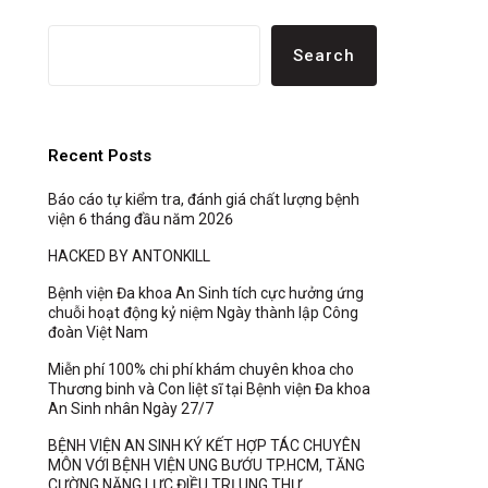
Search
Recent Posts
Báo cáo tự kiểm tra, đánh giá chất lượng bệnh
viện 6 tháng đầu năm 2026
HACKED BY ANTONKILL
Bệnh viện Đa khoa An Sinh tích cực hưởng ứng
chuỗi hoạt động kỷ niệm Ngày thành lập Công
đoàn Việt Nam
Miễn phí 100% chi phí khám chuyên khoa cho
Thương binh và Con liệt sĩ tại Bệnh viện Đa khoa
An Sinh nhân Ngày 27/7
BỆNH VIỆN AN SINH KÝ KẾT HỢP TÁC CHUYÊN
MÔN VỚI BỆNH VIỆN UNG BƯỚU TP.HCM, TĂNG
CƯỜNG NĂNG LỰC ĐIỀU TRỊ UNG THƯ