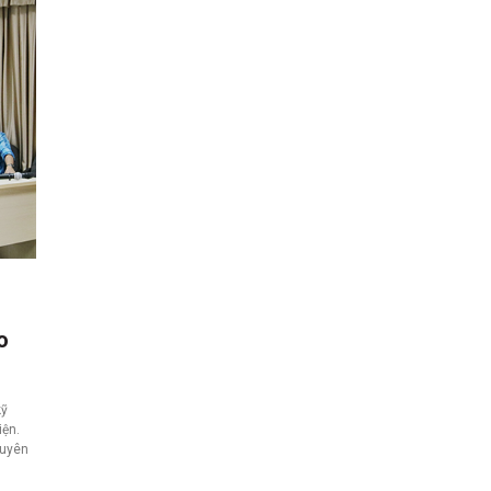
o
kỹ
iện.
guyên