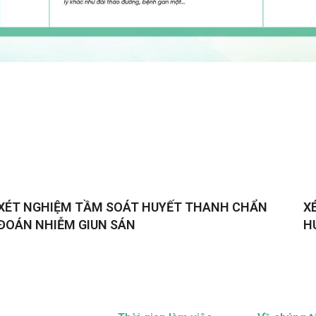
XÉT NGHIỆM TẦM SOÁT HUYẾT THANH CHẨN
X
ĐOÁN NHIỄM GIUN SÁN
H