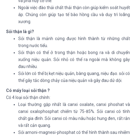
và phá hủy cơ thể.
Ngoài việc đào thải chất thải thận còn giúp kiểm soát huyết
áp. Chúng còn giúp tạo tế bào hồng cầu và duy trì loãng
xương.
Sỏi thận là gì?
Sỏi thận là mảnh cứng được hình thành từ những chất
trong nước tiểu.
Sỏi thận có thể ở trong thận hoặc bong ra và di chuyển
xuống niệu quản. Sỏi nhỏ có thể ra ngoài mà không gây
đau nhiều.
Sỏi lớn có thể bị kẹt niệu quản, bàng quang, niệu đạo. sỏi có
thể gây tắc dòng chảy của niệu quản và gây đau dử dội.
Có mấy loại sỏi thận ?
Có 4 loại sỏi thận chính:
Loại thường gặp nhất là canxi oxalate, canxi phoshat và
canxi oxalophosphat chiếm từ 75-85%. Sỏi canxi có tính
chất gia đình. Sỏi canxi có màu nâu hoặc hung đen, rất rắn
và rất cản quang.
Sỏi amoni-magnesi-phosphat có thể hình thành sau nhiễm