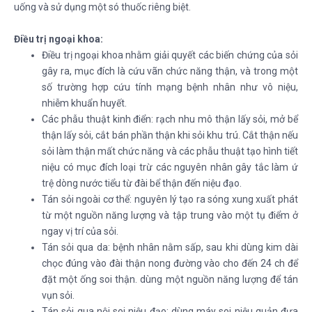
uống và sử dụng một só thuốc riêng biệt.
Điều trị ngoại khoa:
Điều trị ngoại khoa nhằm giải quyết các biến chứng của sỏi
gây ra, mục đích là cứu vãn chức năng thận, và trong một
số trường hợp cứu tính mạng bệnh nhân như vô niệu,
nhiễm khuẩn huyết.
Các phẫu thuật kinh điển: rạch nhu mô thận lấy sỏi, mở bể
thận lấy sỏi, cắt bán phần thận khi sỏi khu trú. Cắt thận nếu
sỏi làm thận mất chức năng và các phẫu thuật tạo hình tiết
niệu có mục đích loại trừ các nguyên nhân gây tắc làm ứ
trệ dòng nước tiểu từ đài bể thận đến niệu đạo.
Tán sỏi ngoài cơ thể: nguyên lý tạo ra sóng xung xuất phát
từ một nguồn năng lượng và tập trung vào một tụ điểm ở
ngay vị trí của sỏi.
Tán sỏi qua da: bệnh nhân nằm sấp, sau khi dùng kim dài
chọc đúng vào đài thận nong đường vào cho đến 24 ch để
đặt một ống soi thận. dùng một nguồn năng lượng để tán
vụn sỏi.
Tán sỏi qua nội soi niệu đạo: dùng máy soi niệu quản đưa