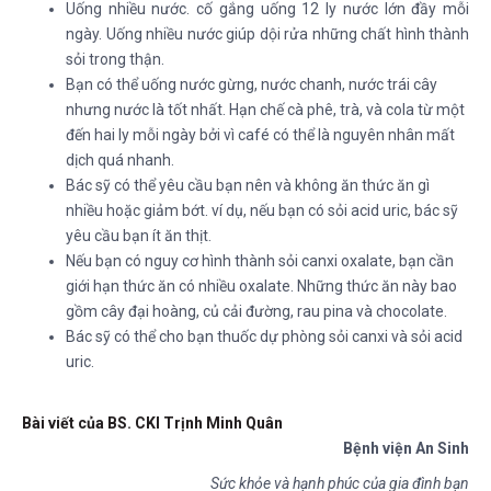
Uống nhiều nước. cố gắng uống 12 ly nước lớn đầy mỗi
ngày. Uống nhiều nước giúp dội rửa những chất hình thành
sỏi trong thận.
Bạn có thể uống nước gừng, nước chanh, nước trái cây
nhưng nước là tốt nhất. Hạn chế cà phê, trà, và cola từ một
đến hai ly mỗi ngày bởi vì café có thể là nguyên nhân mất
dịch quá nhanh.
Bác sỹ có thể yêu cầu bạn nên và không ăn thức ăn gì
nhiều hoặc giảm bớt. ví dụ, nếu bạn có sỏi acid uric, bác sỹ
yêu cầu bạn ít ăn thịt.
Nếu bạn có nguy cơ hình thành sỏi canxi oxalate, bạn cần
giới hạn thức ăn có nhiều oxalate. Những thức ăn này bao
gồm cây đại hoàng, củ cải đường, rau pina và chocolate.
Bác sỹ có thể cho bạn thuốc dự phòng sỏi canxi và sỏi acid
uric.
Bài viết của BS. CKI Trịnh Minh Quân
Bệnh viện An Sinh
Sức khỏe và hạnh phúc của gia đình bạn