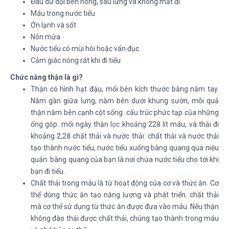
Đau dữ dội bên hông, sau lưng và không mất đi.
Máu trong nước tiểu
Ớn lạnh và sốt
Nôn mửa
Nước tiểu có mùi hôi hoặc vẩn đục
Cảm giác nóng rát khi đi tiểu
Chức năng thận là gì?
Thận có hình hạt đậu, mổi bên kích thước bằng nắm tay.
Nằm gần giữa lưng, nằm bên dưới khung sườn, mỗi quả
thận nằm bên cạnh cột sống. cấu trúc phức tạp của những
ống góp. mổi ngày thận lọc khoảng 228 lít máu, và thải đi
khoảng 2,28 chất thải và nước thải. chất thải và nước thải
tạo thành nước tiểu, nước tiểu xuống bàng quang qua niệu
quản. bàng quang của bạn là nơi chứa nước tiểu cho tới khi
bạn đi tiểu.
Chất thải trong máu là từ hoạt động của cơ và thức ăn. Cơ
thể dùng thức ăn tạo năng lượng và phát triển. chất thải
mà cơ thể sử dụng từ thức ăn được đưa vào máu. Nếu thận
không đào thải được chất thải, chúng tạo thành trong máu