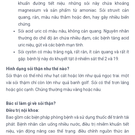
khuẩn đường tiết niệu. những sỏi này chứa khoáng
magnesium và sản phẩm từ amoniac. Sỏi struvit cản
quang, rắn, màu nâu thẫm hoặc đen, hay gây nhiều biến
chứng.
Sỏi acid uric có màu nâu, không cản quang. Nguyên nhân
thường do chế độ ăn chứa nhiều đạm, các bệnh tăng acid
uric niệu, gút và các bệnh mạn tính.
Sỏi cystin có màu trắng ngà, rất rắn, ít cản quang và rất ít
gặp. bệnh lý này do khuyết tật ở nhiểm sắt thể 2 và 19.
Hình dạng sỏi thận như thế nào?
Sỏi thận có thể nhỏ như hạt cát hoặc lớn như quả ngọc trai. một
vài sỏi thậm chí còn lớn như quả banh golf. Sỏi có thể trơn láng
hoặc góc cạnh. Chúng thường màu vàng hoặc nâu.
Bác sĩ làm gì về sỏi thận?
Điều trị nội khoa:
Bao gồm các biện pháp phòng bệnh và sử dụng thuốc để tránh tái
phát. Bệnh nhân cần uống nhiều nước, điều trị nhiễm khuẩn tiết
niệu, vận động nâng cao thể trạng. điều chỉnh nguồn thức ăn