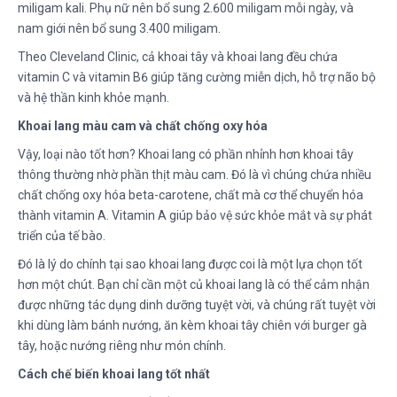
miligam kali. Phụ nữ nên bổ sung 2.600 miligam mỗi ngày, và
nam giới nên bổ sung 3.400 miligam.
Theo Cleveland Clinic, cả khoai tây và khoai lang đều chứa
vitamin C và vitamin B6 giúp tăng cường miễn dịch, hỗ trợ não bộ
và hệ thần kinh khỏe mạnh.
Khoai lang màu cam và chất chống oxy hóa
Vậy, loại nào tốt hơn? Khoai lang có phần nhỉnh hơn khoai tây
thông thường nhờ phần thịt màu cam. Đó là vì chúng chứa nhiều
chất chống oxy hóa beta-carotene, chất mà cơ thể chuyển hóa
thành vitamin A. Vitamin A giúp bảo vệ sức khỏe mắt và sự phát
triển của tế bào.
Đó là lý do chính tại sao khoai lang được coi là một lựa chọn tốt
hơn một chút. Bạn chỉ cần một củ khoai lang là có thể cảm nhận
được những tác dụng dinh dưỡng tuyệt vời, và chúng rất tuyệt vời
khi dùng làm bánh nướng, ăn kèm khoai tây chiên với burger gà
tây, hoặc nướng riêng như món chính.
Cách chế biến khoai lang tốt nhất