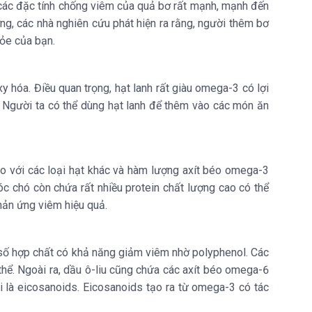
ế các đặc tính chống viêm của quả bơ rất mạnh, mạnh đến
g, các nhà nghiên cứu phát hiện ra rằng, người thêm bơ
ỏe của bạn.
y hóa. Điều quan trọng, hạt lanh rất giàu omega-3 có lợi
. Người ta có thể dùng hạt lanh để thêm vào các món ăn
so với các loại hạt khác và hàm lượng axít béo omega-3
óc chó còn chứa rất nhiều protein chất lượng cao có thể
phản ứng viêm hiệu quả.
t số hợp chất có khả năng giảm viêm nhờ polyphenol. Các
hể. Ngoài ra, dầu ô-liu cũng chứa các axít béo omega-6
ọi là eicosanoids. Eicosanoids tạo ra từ omega-3 có tác