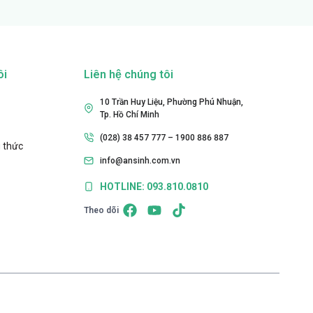
ôi
Liên hệ chúng tôi
10 Trần Huy Liệu, Phường Phú Nhuận,
Tp. Hồ Chí Minh
(028) 38 457 777 – 1900 886 887
 thức
info@ansinh.com.vn
HOTLINE: 093.810.0810
Theo dõi