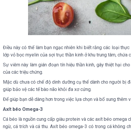
Điều này có thể làm bạn ngạc nhiên khi biết rằng các loại thự
lớp vỏ bọc myelin của sợi trục thần kinh ở khu trung tâm, chứa c
Sự viêm này làm gián đoạn tín hiệu thần kinh, gây thiệt hại c
của các triệu chứng.
Mặc dù chưa có chế độ dinh dưỡng cụ thể dành cho người bị đa
giúp bảo vệ các tế bào não khỏi đa xơ cứng.
Để giúp bạn dễ dàng hơn trong việc lựa chọn và bổ sung thêm 
Axít béo Omega-3
Cá béo là nguồn cung cấp giàu protein và các axít béo omega chu
ngừ, cá trích và cá thu. Axít béo omega-3 có trong cá không 