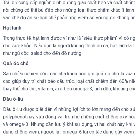
Trái bơ cung cấp nguồn dinh dưỡng giàu chất béo và chất chống
nỗi chúng có thể bù đắp cho những loại thực phẩm khác ít làn
vào chế độ ăn sẽ hạn chế phản ứng viêm so với người không ăn
Hạt lanh
Trong thực tế, hạt lanh được ví như là “siêu thực phẩm” vì có n
cho sức khỏe. Nếu bạn là người không thích ăn cá, hạt lanh l
như ngũ cốc, salad cho đến đồ nướng.
Quả óc chó
Sau nhiều nghiên cứu, các nhà khoa học gọi quả óc chó là vua
cao giúp duy trì chất béo cấu trúc, loại chất chiếm đến 60% n
thay thế cho thịt, vitamin, axít béo omega-3, tinh dầu, khoáng c
Dầu ô-liu
Dầu ô-liu được biết đến vì những lợi ích to lớn mang đến cho 
polyphenol này vừa đóng vai trò như những chất chống oxy hóa
và omega-3. Nhưng cần lưu ý khi sử dụng, vì hai chất này khi 
dụng chống viêm, ngược lại, omega-6 lại có tác dụng gây viêm.