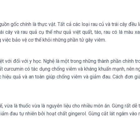
guồn gốc chính là thực vật. Tất cả các loại rau củ và trái cây đề
trái cây và rau quả cụ thể như quả việt quất, táo, rau có lá màu 
g việc bảo vệ cơ thể khỏi những phần tử gây viêm.
ệt với đối với y học. Nghệ là một trong những thành phần chính 
t curcumin có tác dụng chống viêm và kháng khuẩn mạnh, nên ng
hiệu quả và an toàn giúp chống viêm và giảm đau. Cách đơn gi
, vừa là thuốc vừa là nguyên liệu cho nhiều món ăn. Gừng rất dễ t
ảm đau tự nhiên bởi hoạt chất gingerol. Gừng cắt lát ngâm vào n