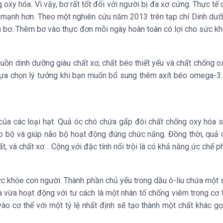
 oxy hóa. Vì vậy, bơ rất tốt đối với người bị đa xơ cứng. Thực t
h mạnh hơn. Theo một nghiên cứu năm 2013 trên tạp chí Dinh dưỡn
 bơ. Thêm bơ vào thực đơn mỗi ngày hoàn toàn có lợi cho sức kh
guồn dinh dưỡng giàu chất xơ, chất béo thiết yếu và chất chống ox
à lựa chọn lý tưởng khi bạn muốn bổ sung thêm axít béo omega-3
 của các loại hạt. Quả óc chó chứa gấp đôi chất chống oxy hóa 
ão bộ và giúp não bộ hoạt động đúng chức năng. Đồng thời, quả 
hất, và chất xơ… Cộng với đặc tính nổi trội là có khả năng ức chế 
sức khỏe con người. Thành phần chủ yếu trong dầu ô-liu chứa mộ
 vừa hoạt động với tư cách là một nhân tố chống viêm trong cơ t
vào cơ thể với một tỷ lệ nhất định sẽ tạo thành một chất khác g