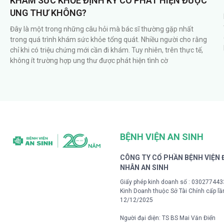
KHÁM SỨC KHỎE ĐỊNH KỲ CÓ PHÁT HIỆN ĐƯỢC
UNG THƯ KHÔNG?
Đây là một trong những câu hỏi mà bác sĩ thường gặp nhất
trong quá trình khám sức khỏe tổng quát. Nhiều người cho rằng
chỉ khi có triệu chứng mới cần đi khám. Tuy nhiên, trên thực tế,
không ít trường hợp ung thư được phát hiện tình cờ
BỆNH VIỆN AN SINH
CÔNG TY CỔ PHẦN BỆNH VIỆN
NHÂN AN SINH
Giấy phép kinh doanh số : 03027744
Kinh Doanh thuộc Sở Tài Chính cấp lầ
12/12/2025
Người đại diện: TS BS Mai Văn Điển