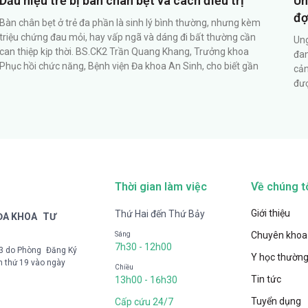
Dấu hiệu trẻ bị bàn chân bẹt và cách điều trị
Un
đợ
Bàn chân bẹt ở trẻ đa phần là sinh lý bình thường, nhưng kèm
triệu chứng đau mỏi, hay vấp ngã và dáng đi bất thường cần
Ung
can thiệp kịp thời. BS.CK2 Trần Quang Khang, Trưởng khoa
đan
Phục hồi chức năng, Bệnh viện Đa khoa An Sinh, cho biết gần
cản
đượ
Thời gian làm việc
Về chúng t
Giới thiệu
Thứ Hai đến Thứ Bảy
 ĐA KHOA TƯ
Chuyên khoa
Sáng
7h30 - 12h00
33 do Phòng Đăng Ký
Y học thường
n thứ 19 vào ngày
Chiều
Tin tức
13h00 - 16h30
Tuyển dụng
Cấp cứu 24/7