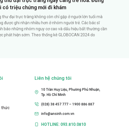
g thư đại trực tràng ngày càng trẻ hóa: Đừng
i có triệu chứng mới đi khám
 thư đại trực tràng không còn chỉ gặp ở người lớn tuổi mà
g được ghi nhận nhiều hơn ở nhóm người trẻ. Các bác sĩ
h báo những nhóm nguy cơ cao và dấu hiệu bất thường cần
c phát hiện sớm. Theo thống kê GLOBOCAN 2024 do
ôi
Liên hệ chúng tôi
10 Trần Huy Liệu, Phường Phú Nhuận,
Tp. Hồ Chí Minh
(028) 38 457 777 – 1900 886 887
 thức
info@ansinh.com.vn
HOTLINE: 093.810.0810