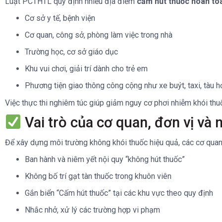
Luật PCTHTL quy định nhiều địa điểm
cấm hút thuốc hoàn to
Cơ sở y tế, bệnh viện
Cơ quan, công sở, phòng làm việc trong nhà
Trường học, cơ sở giáo dục
Khu vui chơi, giải trí dành cho trẻ em
Phương tiện giao thông công cộng như xe buýt, taxi, tàu 
Việc thực thi nghiêm túc giúp giảm nguy cơ phơi nhiễm khói thu
Vai trò của cơ quan, đơn vị và
Để xây dựng môi trường không khói thuốc hiệu quả, các cơ quan,
Ban hành và niêm yết nội quy “không hút thuốc”
Không bố trí gạt tàn thuốc trong khuôn viên
Gắn biển “Cấm hút thuốc” tại các khu vực theo quy định
Nhắc nhở, xử lý các trường hợp vi phạm