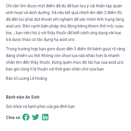
Chỉ cần tìm được một điểm đã đủ để bạn lưu ý cải thiện tập quán
sinh hoạt và dinh dưỡng. Và nếu kết quả nhích lên đến 3 điểm thì
đã đến lúc phải dứt khoát xét nghiệm để xác minh tình trạng tăng
acid uric. Bên cạnh biện pháp chủ động kiêng khem thịt mỡ, rượu
bia…, bạn nên hội ý với thầy thuốc để biết cách ứng dụng vài loại
trà dược thảo có tác dụng hạ acid uric.
Trong trường hợp bạn gom được đến 5 điểm thì bệnh gout rõ ràng
đang chiếm ưu thế. Không còn chọn lựa nào khác hơn là nhanh
chân tìm đến thầy thuốc. Đừng quên mức độ tác hại của acid uric
bao giờ cũng tỉ lệ thuận với thời gian chần chờ của bạn.
Bác sĩ Lương Lễ Hoàng
Bệnh viện An Sinh
Sức khỏe và hạnh phúc của gia đình bạn
Chia sẻ: