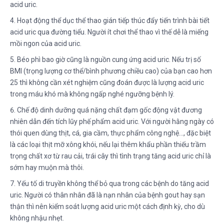
acid uric.
4. Hoạt động thể dục thể thao gián tiếp thúc đẩy tiến trình bài tiết
acid uric qua đường tiểu. Người ít chơi thể thao vì thế dễ là miếng
mồi ngon của acid uric.
5. Béo phì bao giờ cũng là nguồn cung ứng acid uric. Nếu trị số
BMI (trọng lượng cơ thể/bình phương chiều cao) của bạn cao hơn
25 thì không cần xét nghiệm cũng đoán được là lượng acid uric
trong máu khó mà không ngấp nghé ngưỡng bệnh lý.
6. Chế độ dinh dưỡng quá nặng chất đạm gốc động vật đương
nhiên dẫn đến tích lũy phế phẩm acid uric. Với người hằng ngày có
thói quen dùng thịt, cá, gia cầm, thực phẩm công nghệ…, đặc biệt
là các loại thịt mỡ xông khói, nếu lại thêm khẩu phần thiếu trầm
trọng chất xơ từ rau cải, trái cây thì tình trạng tăng acid uric chỉ là
sớm hay muộn mà thôi.
7. Yếu tố di truyền không thể bỏ qua trong các bệnh do tăng acid
uric. Người có thân nhân đã là nạn nhân của bệnh gout hay sạn
thận thì nên kiểm soát lượng acid uric một cách định kỳ, cho dù
không nhậu nhẹt.