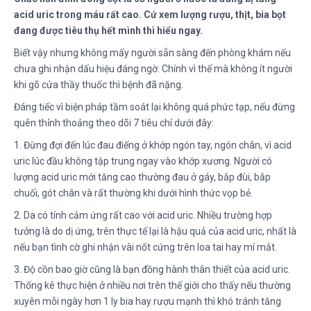
acid uric trong máu rất cao. Cứ xem lượng rượu, thịt, bia bọt
đang được tiêu thụ hết mình thì hiểu ngay.
Biết vậy nhưng không mấy người sẵn sàng đến phòng khám nếu
chưa ghi nhận dấu hiệu đáng ngờ. Chính vì thế mà không ít người
khi gõ cửa thầy thuốc thì bệnh đã nặng.
Đáng tiếc vì biện pháp tầm soát lại không quá phức tạp, nếu đừng
quên thỉnh thoảng theo dõi 7 tiêu chí dưới đây:
1. Đừng đợi đến lúc đau điếng ở khớp ngón tay, ngón chân, vì acid
uric lúc đầu không tập trung ngay vào khớp xương. Người có
lượng acid uric mới tăng cao thường đau ở gáy, bắp đùi, bắp
chuối, gót chân và rất thường khi dưới hình thức vọp bẻ.
2. Da có tính cảm ứng rất cao với acid uric. Nhiều trường hợp
tưởng là do dị ứng, trên thực tế lại là hậu quả của acid uric, nhất là
nếu bạn tình cờ ghi nhận vài nốt cứng trên loa tai hay mí mắt.
3. Độ cồn bao giờ cũng là bạn đồng hành thân thiết của acid uric.
Thống kê thực hiện ở nhiều nơi trên thế giới cho thấy nếu thường
xuyên mỗi ngày hơn 1 ly bia hay rượu mạnh thì khó tránh tăng