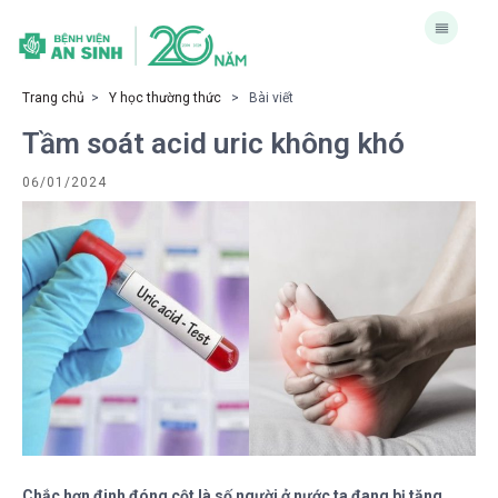
Trang chủ
>
Y học thường thức
> Bài viết
Tầm soát acid uric không khó
06/01/2024
Chắc hơn đinh đóng cột là số người ở nước ta đang bị tăng