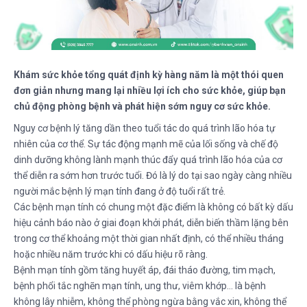
Khám sức khỏe tổng quát định kỳ hàng năm là một thói quen
đơn giản nhưng mang lại nhiều lợi ích cho sức khỏe, giúp bạn
chủ động phòng bệnh và phát hiện sớm nguy cơ sức khỏe.
Nguy cơ bệnh lý tăng dần theo tuổi tác do quá trình lão hóa tự
nhiên của cơ thể. Sự tác động mạnh mẽ của lối sống và chế độ
dinh dưỡng không lành mạnh thúc đẩy quá trình lão hóa của cơ
thể diễn ra sớm hơn trước tuổi. Đó là lý do tại sao ngày càng nhiều
người mắc bệnh lý mạn tính đang ở độ tuổi rất trẻ.
Các bệnh mạn tính có chung một đặc điểm là không có bất kỳ dấu
hiệu cảnh báo nào ở giai đoạn khởi phát, diễn biến thầm lặng bên
trong cơ thể khoảng một thời gian nhất định, có thể nhiều tháng
hoặc nhiều năm trước khi có dấu hiệu rõ ràng.
Bệnh mạn tính gồm tăng huyết áp, đái tháo đường, tim mạch,
bệnh phổi tắc nghẽn mạn tính, ung thư, viêm khớp… là bệnh
không lây nhiễm, không thể phòng ngừa bằng vắc xin, không thể