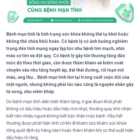
Bệnh mạn tính là tình trạng sức khỏe không thể tự khỏi hoặc
không thể chữa khỏi hoàn. Có bệnh lý có ảnh hưởng nghiêm
trọng đến tính mạng ngay lập tức như bệnh tim mạch, nhồi
máu cơ tim và đột quỵ. Có bệnh lý gây tổn thương tăng dần
mức độ theo thời gian, cần được thăm khám và kiểm soát
chuyên sâu như tăng huyết áp, đái thái đường, rối loạn mỡ
máu, ung thư… Bệnh mạn tính tồn tại trong suốt cuộc đời của
một người, nhưng không phải lúc nào cũng là nguyên nhân gây
tử vong, như viêm khớp.
Do bệnh mạn tính diễn biến thầm lặng, ở giai đoạn khởi phát
không có dấu hiệu hoặc dấu hiệu mờ nhạt, thoáng qua, khó nhận
biết nên nhiều người không biết bản thân mắc bệnh. Hầu hết
thường được phát hiện tình cờ khi đi khám sức khám sức khỏe
tổng quát định kỳ hàng năm hoặc thăm khám khi cơ thể xuất hiện
dấu hiệu rõ ràng.