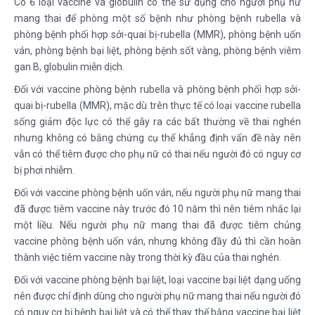
Có 6 loại vaccine và globulin có thể sử dụng cho người phụ nữ
mang thai để phòng một số bệnh như phòng bệnh rubella và
phòng bệnh phối hợp sởi-quai bị-rubella (MMR), phòng bệnh uốn
ván, phòng bệnh bại liệt, phòng bệnh sốt vàng, phòng bệnh viêm
gan B, globulin miễn dịch.
Đối với vaccine phòng bệnh rubella và phòng bệnh phối hợp sởi-
quai bị-rubella (MMR), mặc dù trên thực tế có loại vaccine rubella
sống giảm độc lực có thể gây ra các bất thường về thai nghén
nhưng không có bằng chứng cụ thể khẳng định vấn đề này nên
vẫn có thể tiêm được cho phụ nữ có thai nếu người đó có nguy cơ
bị phơi nhiễm.
Đối với vaccine phòng bệnh uốn ván, nếu người phụ nữ mang thai
đã được tiêm vaccine này trước đó 10 năm thì nên tiêm nhắc lại
một liều. Nếu người phụ nữ mang thai đã được tiêm chủng
vaccine phòng bệnh uốn ván, nhưng không đầy đủ thì cần hoàn
thành việc tiêm vaccine này trong thời kỳ đầu của thai nghén.
Đối với vaccine phòng bệnh bại liệt, loại vaccine bại liệt dạng uống
nên được chỉ định dùng cho người phụ nữ mang thai nếu người đó
có nguy cơ bị bệnh bại liệt và có thể thay thế bằng vaccine bại liệt