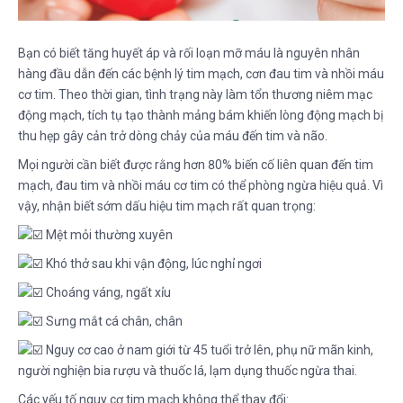
Bạn có biết tăng huyết áp và rối loạn mỡ máu là nguyên nhân
hàng đầu dẫn đến các bệnh lý tim mạch, cơn đau tim và nhồi máu
cơ tim. Theo thời gian, tình trạng này làm tổn thương niêm mạc
động mạch, tích tụ tạo thành mảng bám khiến lòng động mạch bị
thu hẹp gây cản trở dòng chảy của máu đến tim và não.
Mọi người cần biết được rằng hơn 80% biến cố liên quan đến tim
mạch, đau tim và nhồi máu cơ tim có thể phòng ngừa hiệu quả. Vì
vậy, nhận biết
sớm dấu hiệu tim mạch rất quan trọng:
Mệt mỏi thường xuyên
Khó thở sau khi vận động, lúc nghỉ ngơi
Choáng váng, ngất xỉu
Sưng mắt cá chân, chân
Nguy cơ cao ở nam giới từ 45 tuổi trở lên, phụ nữ mãn kinh,
người nghiện bia rượu và thuốc lá, lạm dụng thuốc ngừa thai.
Các yếu tố nguy cơ tim mạch không thể thay đổi: