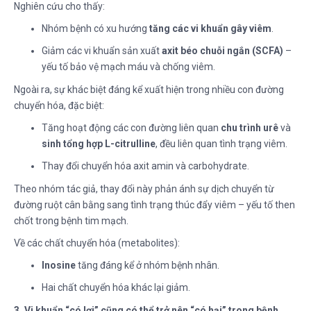
Nghiên cứu cho thấy:
Nhóm bệnh có xu hướng
tăng các vi khuẩn gây viêm
.
Giảm các vi khuẩn sản xuất
axit béo chuỗi ngắn (SCFA)
–
yếu tố bảo vệ mạch máu và chống viêm.
Ngoài ra, sự khác biệt đáng kể xuất hiện trong nhiều con đường
chuyển hóa, đặc biệt:
Tăng hoạt động các con đường liên quan
chu trình urê
và
sinh tổng hợp L-citrulline
, đều liên quan tình trạng viêm.
Thay đổi chuyển hóa axit amin và carbohydrate.
Theo nhóm tác giả, thay đổi này phản ánh sự dịch chuyển từ
đường ruột cân bằng sang tình trạng thúc đẩy viêm – yếu tố then
chốt trong bệnh tim mạch.
Về các chất chuyển hóa (metabolites):
Inosine
tăng đáng kể ở nhóm bệnh nhân.
Hai chất chuyển hóa khác lại giảm.
3. Vi khuẩn “có lợi” cũng có thể trở nên “có hại” trong bệnh