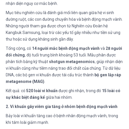
nhận diện nguy cơ mắc bệnh.
Mục tiêu nghiên cứu là đánh giá mối liên quan giữa hệ vi sinh
đường ruột, các con đường chuyển hóa và bệnh động mạch vành.
Những người tham gia được chọn từ Nghiên cứu Đoàn hệ
Kangbuk Samsung, loại trừ các yếu tố gây nhiễu như tiền sử ung
thư hoặc sử dụng kháng sinh gần đây.
Tổng cộng, có
14 người mắc bệnh động mạch vành
và
28 người
đối chứng
, độ tuổi trung bình khoảng 53 tuổi. Mẫu phân được
phân tích bằng kỹ thuật
shotgun metagenomics
, giúp nhận diện
vi khuẩn cũng như tiềm năng trao đổi chất của chúng. Từ dữ liệu
DNA, các bộ gen vi khuẩn được tái cấu trúc thành
bộ gen lắp ráp
metagenome (MAG)
.
Kết quả: có
520 loài vi khuẩn
được ghi nhận, trong đó
15 loài có
sự khác biệt đáng kể
giữa hai nhóm.
2. Vi khuẩn gây viêm gia tăng ở nhóm bệnh động mạch vành
Bảy loài vi khuẩn tăng cao ở bệnh nhân động mạch vành, trong
khi tám loài giảm mạnh.