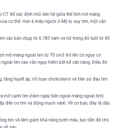
 CT để xác định mối liên hệ giữa thể tích mỡ màng
ủa cơ thể. Hơn 6 triệu người ở Mỹ bị suy tim, một căn
ồm các bản chụp từ 6.785 nam và nữ trong độ tuổi từ 45
ích mỡ màng ngoài tim từ 70 cm3 trở lên có nguy cơ
 ngoài tim cao vẫn nguy hiểm bất kể cân nặng. Điều đó
, tăng huyết áp, rối loạn cholesterol và tiền sử đau tim.
và mỡ cạnh tim (nằm ngay bên ngoài màng ngoài tim).
iếp đến cơ tim và động mạch vành. Về cơ bản, đây là dấu
buồng tim và làm giảm khả năng bơm máu, tạo tiền đề cho
m về sau.