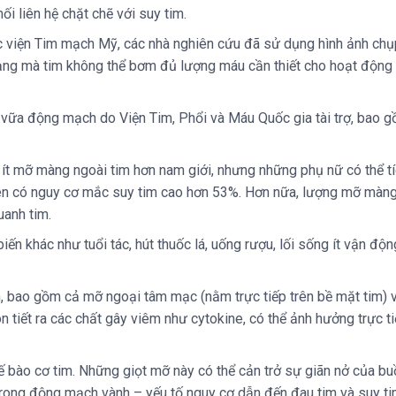
i liên hệ chặt chẽ với suy tim.
viện Tim mạch Mỹ, các nhà nghiên cứu đã sử dụng hình ảnh chụp
rạng mà tim không thể bơm đủ lượng máu cần thiết cho hoạt động c
vữa động mạch do Viện Tim, Phổi và Máu Quốc gia tài trợ, bao g
 ít mỡ màng ngoài tim hơn nam giới, nhưng những phụ nữ có thể t
lên có nguy cơ mắc suy tim cao hơn 53%. Hơn nữa, lượng mỡ màng
uanh tim.
n khác như tuổi tác, hút thuốc lá, uống rượu, lối sống ít vận động
, bao gồm cả mỡ ngoại tâm mạc (nằm trực tiếp trên bề mặt tim) 
tiết ra các chất gây viêm như cytokine, có thể ảnh hưởng trực t
 tế bào cơ tim. Những giọt mỡ này có thể cản trở sự giãn nở của 
rong động mạch vành – yếu tố nguy cơ dẫn đến đau tim và suy ti