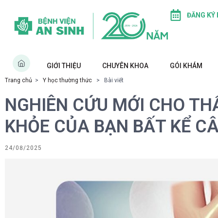
ĐĂNG KÝ
GIỚI THIỆU
CHUYÊN KHOA
GÓI KHÁM
Trang chủ
>
Y học thường thức
> Bài viết
NGHIÊN CỨU MỚI CHO TH
KHỎE CỦA BẠN BẤT KỂ C
24/08/2025