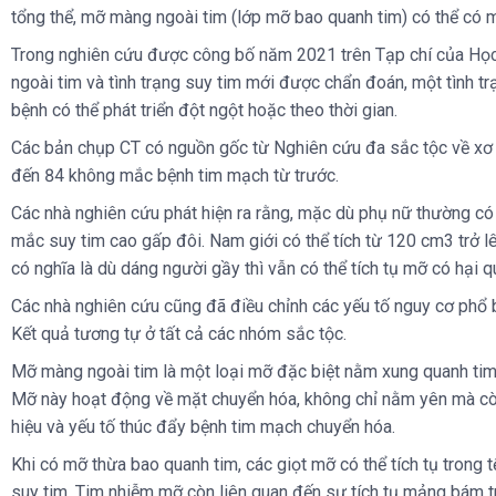
tổng thể, mỡ màng ngoài tim (lớp mỡ bao quanh tim) có thể có mố
Trong nghiên cứu được công bố năm 2021 trên Tạp chí của Học 
ngoài tim và tình trạng suy tim mới được chẩn đoán, một tình t
bệnh có thể phát triển đột ngột hoặc theo thời gian.
Các bản chụp CT có nguồn gốc từ Nghiên cứu đa sắc tộc về xơ 
đến 84 không mắc bệnh tim mạch từ trước.
Các nhà nghiên cứu phát hiện ra rằng, mặc dù phụ nữ thường có
mắc suy tim cao gấp đôi. Nam giới có thể tích từ 120 cm3 trở 
có nghĩa là dù dáng người gầy thì vẫn có thể tích tụ mỡ có hại q
Các nhà nghiên cứu cũng đã điều chỉnh các yếu tố nguy cơ phổ biế
Kết quả tương tự ở tất cả các nhóm sắc tộc.
Mỡ màng ngoài tim là một loại mỡ đặc biệt nằm xung quanh tim
Mỡ này hoạt động về mặt chuyển hóa, không chỉ nằm yên mà còn 
hiệu và yếu tố thúc đẩy bệnh tim mạch chuyển hóa.
Khi có mỡ thừa bao quanh tim, các giọt mỡ có thể tích tụ trong
suy tim. Tim nhiễm mỡ còn liên quan đến sự tích tụ mảng bám t