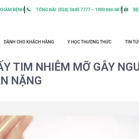
 KHÁM BỆNH
TỔNG ĐÀI:
(028) 3845 7777 – 1900 886 887
BỆ
DÀNH CHO KHÁCH HÀNG
Y HỌC THƯỜNG THỨC
TIN TỨ
ẤY TIM NHIỄM MỠ GÂY NG
ÂN NẶNG