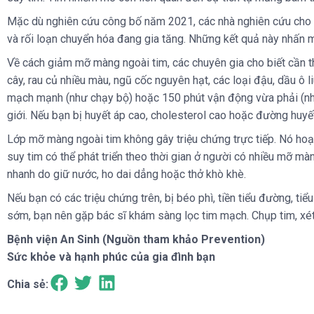
Mặc dù nghiên cứu công bố năm 2021, các nhà nghiên cứu cho biế
và rối loạn chuyển hóa đang gia tăng. Những kết quả này nhấn 
Về cách giảm mỡ màng ngoài tim, các chuyên gia cho biết cần th
cây, rau củ nhiều màu, ngũ cốc nguyên hạt, các loại đậu, dầu ô l
mạch mạnh (như chạy bộ) hoặc 150 phút vận động vừa phải (như 
giới. Nếu bạn bị huyết áp cao, cholesterol cao hoặc đường huyết 
Lớp mỡ màng ngoài tim không gây triệu chứng trực tiếp. Nó hoạ
suy tim có thể phát triển theo thời gian ở người có nhiều mỡ 
nhanh do giữ nước, ho dai dẳng hoặc thở khò khè.
Nếu bạn có các triệu chứng trên, bị béo phì, tiền tiểu đường, t
sớm, bạn nên gặp bác sĩ khám sàng lọc tim mạch. Chụp tim, xét
Bệnh viện An Sinh (Nguồn tham khảo Prevention)
Sức khỏe và hạnh phúc của gia đình bạn
Chia sẻ: