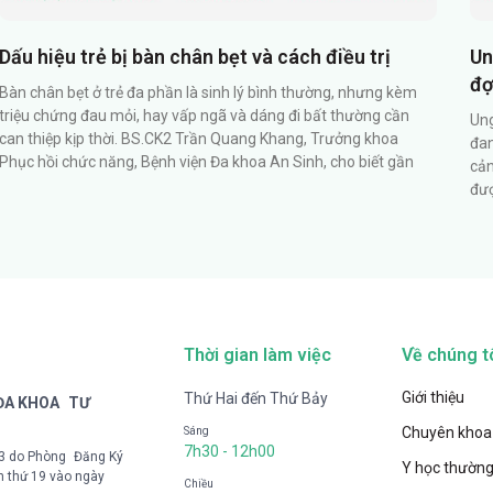
Dấu hiệu trẻ bị bàn chân bẹt và cách điều trị
Un
đợ
Bàn chân bẹt ở trẻ đa phần là sinh lý bình thường, nhưng kèm
triệu chứng đau mỏi, hay vấp ngã và dáng đi bất thường cần
Ung
can thiệp kịp thời. BS.CK2 Trần Quang Khang, Trưởng khoa
đan
Phục hồi chức năng, Bệnh viện Đa khoa An Sinh, cho biết gần
cản
đượ
Thời gian làm việc
Về chúng t
Giới thiệu
Thứ Hai đến Thứ Bảy
 ĐA KHOA TƯ
Chuyên khoa
Sáng
7h30 - 12h00
33 do Phòng Đăng Ký
Y học thường
n thứ 19 vào ngày
Chiều