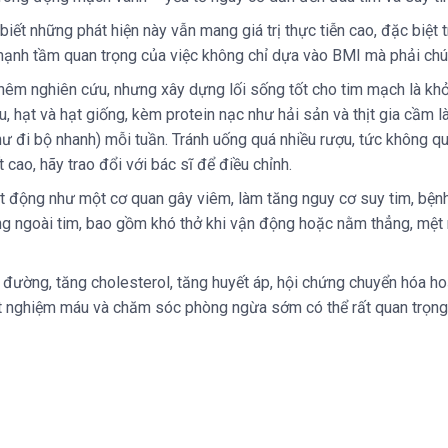
t những phát hiện này vẫn mang giá trị thực tiễn cao, đặc biệt t
mạnh tầm quan trọng của việc không chỉ dựa vào BMI mà phải chú 
êm nghiên cứu, nhưng xây dựng lối sống tốt cho tim mạch là khởi 
iu, hạt và hạt giống, kèm protein nạc như hải sản và thịt gia cầm
đi bộ nhanh) mỗi tuần. Tránh uống quá nhiều rượu, tức không quá
cao, hãy trao đổi với bác sĩ để điều chỉnh.
t động như một cơ quan gây viêm, làm tăng nguy cơ suy tim, bệnh
màng ngoài tim, bao gồm khó thở khi vận động hoặc nằm thẳng, mệ
iểu đường, tăng cholesterol, tăng huyết áp, hội chứng chuyển hóa h
 nghiệm máu và chăm sóc phòng ngừa sớm có thể rất quan trọng để