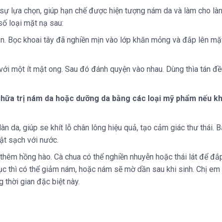
ự lựa chọn, giúp hạn chế được hiện tượng nám da và làm cho làn 
ố loại mặt nạ sau:
mịn. Bọc khoai tây đã nghiền mịn vào lớp khăn mỏng và đắp lên mặ
 với một ít mật ong. Sau đó đánh quyện vào nhau. Dùng thìa tán đề
hữa trị nám da hoặc dưỡng da bằng các loại mỹ phẩm nếu khôn
àn da, giúp se khít lỗ chân lông hiệu quả, tạo cảm giác thư thái. 
ật sạch với nước.
da thêm hồng hào. Cà chua có thể nghiền nhuyễn hoặc thái lát để đ
hục thì có thể giảm nám, hoặc nám sẽ mờ dần sau khi sinh. Chị e
 thời gian đặc biệt này.