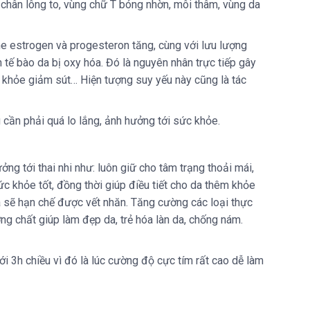
ỗ chân lông to, vùng chữ T bóng nhờn, môi thâm, vùng da
one estrogen và progesteron tăng, cùng với lưu lượng
 tế bào da bị oxy hóa. Đó là nguyên nhân trực tiếp gây
c khỏe giảm sút… Hiện tượng suy yếu này cũng là tác
 cần phải quá lo lắng, ảnh hưởng tới sức khỏe.
g tới thai nhi như: luôn giữ cho tâm trạng thoải mái,
ức khỏe tốt, đồng thời giúp điều tiết cho da thêm khỏe
a sẽ hạn chế được vết nhăn. Tăng cường các loại thực
ỡng chất giúp làm đẹp da, trẻ hóa làn da, chống nám.
ới 3h chiều vì đó là lúc cường độ cực tím rất cao dễ làm