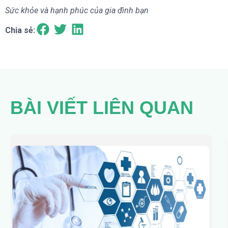
Sức khỏe và hạnh phúc của gia đình bạn
Chia sẻ:
BÀI VIẾT LIÊN QUAN