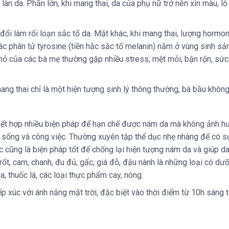
 làn da. Phần lớn, khi mang thai, da của phụ nữ trở nên xỉn màu, l
y đổi làm rối loạn sắc tố da. Mặt khác, khi mang thai, lượng horm
các phân tử tyrosine (tiền hắc sắc tố melanin) nằm ở vùng sinh sản
nhỏ của các bà mẹ thường gặp nhiều stress, mệt mỏi, bận rộn, sứ
ang thai chỉ là một hiện tượng sinh lý thông thường, bà bầu không
ết hợp nhiều biện pháp để hạn chế được nám da mà không ảnh hưởn
ộc sống và công việc. Thường xuyên tập thể dục nhẹ nhàng để có s
c cũng là biện pháp tốt để chống lại hiện tượng nám da và giúp d
rốt, cam, chanh, đu đủ, gấc, giá đỗ, đậu nành là những loại có dư
, thuốc lá, các loại thực phẩm cay, nóng.
p xúc với ánh nắng mặt trời, đặc biệt vào thời điểm từ 10h sáng t