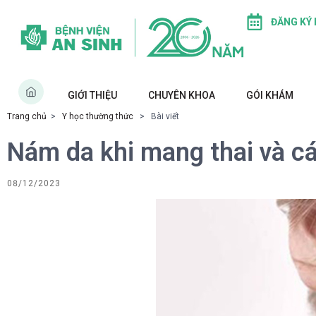
ĐĂNG KÝ
GIỚI THIỆU
CHUYÊN KHOA
GÓI KHÁM
Trang chủ
>
Y học thường thức
> Bài viết
Nám da khi mang thai và c
08/12/2023