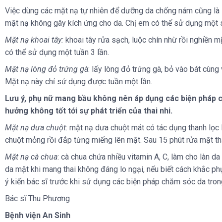
Việc dùng các mặt nạ tự nhiên để dưỡng da chống nám cũng là s
mặt nạ không gây kích ứng cho da. Chị em có thể sử dụng một s
Mặt nạ khoai tây:
khoai tây rửa sạch, luộc chín nhừ rồi nghiền 
có thể sử dụng một tuần 3 lần.
Mặt nạ lòng đỏ trứng gà
: lấy lòng đỏ trứng gà, bỏ vào bát cùng
Mặt nạ này chỉ sử dụng được tuần một lần.
Lưu ý, phụ nữ mang bầu không nên áp dụng các biện pháp c
hưởng không tốt tới sự phát triển của thai nhi.
Mặt nạ dưa chuột
: mặt nạ dưa chuột mát có tác dụng thanh lọc l
chuột mỏng rồi đắp từng miếng lên mặt. Sau 15 phút rửa mặt th
Mặt nạ cà chua
: cà chua chứa nhiều vitamin A, C, làm cho làn 
da mặt khi mang thai không đáng lo ngại, nếu biết cách khắc p
ý kiến bác sĩ trước khi sử dụng các biện pháp chăm sóc da trong
Bác sĩ Thu Phương
Bệnh viện An Sinh