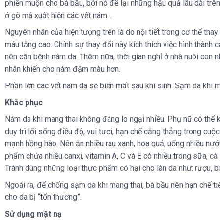
phiền muộn cho bà bầu, bởi nó để lại những hậu quả lâu dài trên
ở gò má xuất hiện các vết nám…
Nguyên nhân của hiện tượng trên là do nội tiết trong cơ thể tha
máu tăng cao. Chính sự thay đổi này kích thích việc hình thành 
nên căn bệnh nám da. Thêm nữa, thời gian nghỉ ở nhà nuôi con 
nhân khiến cho nám đậm màu hơn.
Phần lớn các vết nám da sẽ biến mất sau khi sinh. Sạm da khi m
Khắc phục
Nám da khi mang thai không đáng lo ngại nhiều. Phụ nữ có thể k
duy trì lối sống điều độ, vui tươi, hạn chế căng thẳng trong cu
mạnh hồng hào. Nên ăn nhiều rau xanh, hoa quả, uống nhiều nướ
phẩm chứa nhiều canxi, vitamin A, C và E có nhiều trong sữa, cà 
Tránh dùng những loại thực phẩm có hại cho làn da như: rượu, bia
Ngoài ra, để chống sạm da khi mang thai, bà bầu nên hạn chế tiế
cho da bị “tổn thương”.
Sử dụng mặt nạ