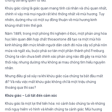
chừng đã lãng quên từ lâu.
Khứu giác cũng là giác quan mang tính cá nhân và chủ quan nhất,
chính vì vậy mà mọi người rất khó thống nhất về mùi hương. Tuy
nhiên, dường như có một sự đồng thuận về mùi hương kinh
khủng nhất trên thế giới.
Năm 1889, trong một phòng thí nghiệm ở Đức, một phản ứng hóa
học liên quan đến hợp chất thioacetone đã tạo ra một mùi hôi
kinh khủng đến mức khiến người dân cách đó nửa cây số phải nôn
mửa và ngất xỉu, buộc phải sơ tán một phần thành phố Freiburg.
Chúng ta vẫn chưa biết chính xác phản ứng nào đã gây ra mùi hôi
thối này, nhưng dường như không ai mau chóng tìm hiểu nguyên
nhân.
Nhưng điều gì sẽ xảy ra khi khứu giác của chúng ta bắt đầu mất
đi? Và nếu việc mất khứu giác không chỉ là một triệu chứng
thoáng qua thì sao?
Khứu giác – Lối tắt đến cảm xúc
Khứu giác là một lợi thế tiến hóa: nó cảnh báo chúng ta về những
mối nguy hiểm vô hình và khiến chúng ta cảnh giác. Mùi hương