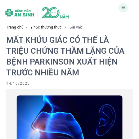
Trang chủ
>
Y học thường thức
> Bài viết
MẤT KHỨU GIÁC CÓ THỂ LÀ
TRIỆU CHỨNG THẦM LẶNG CỦA
BỆNH PARKINSON XUẤT HIỆN
TRƯỚC NHIỀU NĂM
14/10/2025