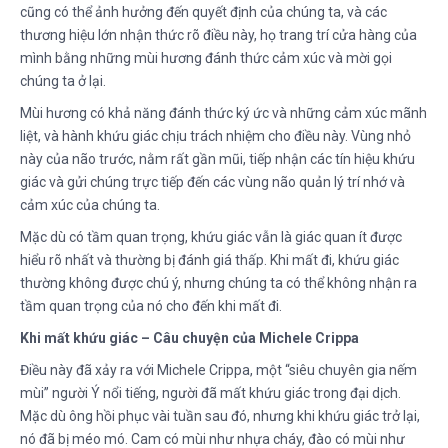
cũng có thể ảnh hưởng đến quyết định của chúng ta, và các
thương hiệu lớn nhận thức rõ điều này, họ trang trí cửa hàng của
mình bằng những mùi hương đánh thức cảm xúc và mời gọi
chúng ta ở lại.
Mùi hương có khả năng đánh thức ký ức và những cảm xúc mãnh
liệt, và hành khứu giác chịu trách nhiệm cho điều này. Vùng nhỏ
này của não trước, nằm rất gần mũi, tiếp nhận các tín hiệu khứu
giác và gửi chúng trực tiếp đến các vùng não quản lý trí nhớ và
cảm xúc của chúng ta.
Mặc dù có tầm quan trọng, khứu giác vẫn là giác quan ít được
hiểu rõ nhất và thường bị đánh giá thấp. Khi mất đi, khứu giác
thường không được chú ý, nhưng chúng ta có thể không nhận ra
tầm quan trọng của nó cho đến khi mất đi.
Khi mất khứu giác – Câu chuyện của Michele Crippa
Điều này đã xảy ra với Michele Crippa, một “siêu chuyên gia nếm
mùi” người Ý nổi tiếng, người đã mất khứu giác trong đại dịch.
Mặc dù ông hồi phục vài tuần sau đó, nhưng khi khứu giác trở lại,
nó đã bị méo mó. Cam có mùi như nhựa cháy, đào có mùi như