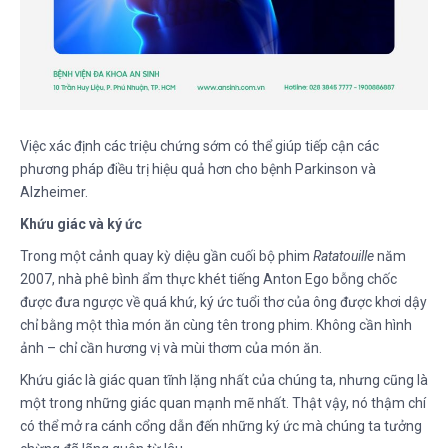
Việc xác định các triệu chứng sớm có thể giúp tiếp cận các
phương pháp điều trị hiệu quả hơn cho bệnh Parkinson và
Alzheimer.
Khứu giác và ký ức
Trong một cảnh quay kỳ diệu gần cuối bộ phim
Ratatouille
năm
2007, nhà phê bình ẩm thực khét tiếng Anton Ego bỗng chốc
được đưa ngược về quá khứ, ký ức tuổi thơ của ông được khơi dậy
chỉ bằng một thìa món ăn cùng tên trong phim. Không cần hình
ảnh – chỉ cần hương vị và mùi thơm của món ăn.
Khứu giác là giác quan tĩnh lặng nhất của chúng ta, nhưng cũng là
một trong những giác quan mạnh mẽ nhất. Thật vậy, nó thậm chí
có thể mở ra cánh cổng dẫn đến những ký ức mà chúng ta tưởng