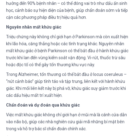
hưởng đến 90% bệnh nhân – có thể đóng vai trò như dấu ấn sinh
học, cảnh báo sự hiện diện của bệnh, giúp chẩn đoán sớm và tiếp
cận các phương pháp điều trị hiệu quả hơn.
Nguyên nhân mất khứu giác
Triệu chứng này không chỉ giới hạn ở Parkinson mà còn xuất hiện
khi lão hóa, căng thẳng hoặc các tình trạng khác. Nguyên nhân
mất khứu giác ở bệnh Parkinson có thể bắt đầu ở hành khứu giác
trước khi lan đến vùng kiểm soát vận động. Vi-rút, thuốc trừ sâu
hoặc độc tố có thể gây tổn thương khu vực này.
Trong Alzheimer, tổn thương có thể bắt đầu ở locus coeruleus –
“nút cảnh báo” giúp tỉnh táo và tập trung, liên kết với hành khứu
giác. Khi mối liên kết này bị phá vỡ, khứu giác suy giảm trước khi
các dấu hiệu mất trí xuất hiện.
Chẩn đoán và dự đoán qua khứu giác
Việc mất khứu giác không chỉ giới hạn ở mũi mà là cánh cửa dẫn
vào não bộ, giúp các nhà nghiên cứu giải mã những bí mật bên
trong và hỗ trợ bác sĩ chẩn đoán chính xác.