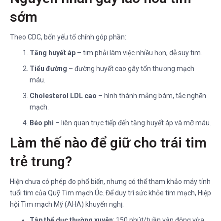
sớm
Theo CDC, bốn yếu tố chính góp phần:
Tăng huyết áp
– tim phải làm việc nhiều hơn, dễ suy tim.
Tiểu đường
– đường huyết cao gây tổn thương mạch
máu.
Cholesterol LDL cao
– hình thành mảng bám, tắc nghẽn
mạch.
Béo phì
– liên quan trực tiếp đến tăng huyết áp và mỡ máu.
Làm thế nào để giữ cho trái tim
trẻ trung?
Hiện chưa có phép đo phổ biến, nhưng có thể tham khảo máy tính
tuổi tim của Quỹ Tim mạch Úc. Để duy trì sức khỏe tim mạch, Hiệp
hội Tim mạch Mỹ (AHA) khuyến nghị:
Tập thể dục thường xuyên
: 150 phút/tuần vận động vừa