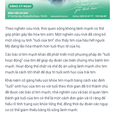
Theo nghiên cứu mới, thói quen sống không lành mạnh có thể
góp phần gây lão hóa tim sớm. Một nghiên cứu mới đã công bố
một công cụ tính “tuổi của tim” cho thấy tim của hầu hết người
Mỹ đang lão hóa nhanh hơn tuổi thực tế của họ.
Các bác sĩ tim mạch khác đã phát triển một phương pháp đo “tuổi
hoạt động” của tim để giúp dự đoán các biến chứng như bệnh tim
mạch. Hoạt động thể chất và chế độ ăn uống lành mạnh cho tim
mạch là cách tốt nhất để duy trì tuổi sinh học của trái tim.
Khái niệm cố gắng hiểu sức khỏe tim mạch bằng cách xác định
“tuổi” sinh học của tim so với tuổi theo thời gian đã trở thành chủ
đề được các bác sĩ tim mạch, nhà nghiên cứu và bác sĩ quan tâm.
Đánh giá tuổi của tim có thể là một cách đơn giản và rõ ràng để
hiểu rõ tình trạng sức khỏe tổng thể, đồng thời dự đoán các nguy
cơ có thể giảm thiểu bằng lối sống lành mạnh.