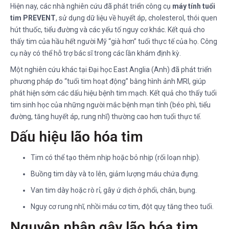
Hiện nay, các nhà nghiên cứu đã phát triển công cụ
máy tính tuổi
tim PREVENT
, sử dụng dữ liệu về huyết áp, cholesterol, thói quen
hút thuốc, tiểu đường và các yếu tố nguy cơ khác. Kết quả cho
thấy tim của hầu hết người Mỹ “già hơn” tuổi thực tế của họ. Công
cụ này có thể hỗ trợ bác sĩ trong các lần khám định kỳ.
Một nghiên cứu khác tại Đại học East Anglia (Anh) đã phát triển
phương pháp đo “tuổi tim hoạt động” bằng hình ảnh MRI, giúp
phát hiện sớm các dấu hiệu bệnh tim mạch. Kết quả cho thấy tuổi
tim sinh học của những người mắc bệnh mạn tính (béo phì, tiểu
đường, tăng huyết áp, rung nhĩ) thường cao hơn tuổi thực tế.
Dấu hiệu lão hóa tim
Tim có thể tạo thêm nhịp hoặc bỏ nhịp (rối loạn nhịp).
Buồng tim dày và to lên, giảm lượng máu chứa đựng.
Van tim dày hoặc rò rỉ, gây ứ dịch ở phổi, chân, bụng.
Nguy cơ rung nhĩ, nhồi máu cơ tim, đột quỵ tăng theo tuổi.
Nguyên nhân gây lão hóa tim