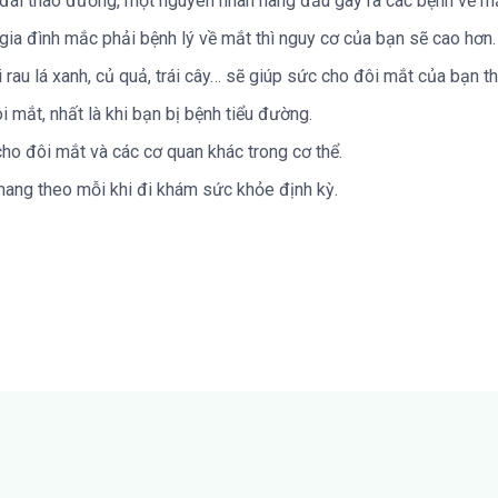
 đái tháo đường, một nguyên nhân hàng đầu gây ra các bệnh về mắ
 gia đình mắc phải bệnh lý về mắt thì nguy cơ của bạn sẽ cao hơn.
au lá xanh, củ quả, trái cây… sẽ giúp sức cho đôi mắt của bạn 
 mắt, nhất là khi bạn bị bệnh tiểu đường.
cho đôi mắt và các cơ quan khác trong cơ thể.
ang theo mỗi khi đi khám sức khỏe định kỳ.