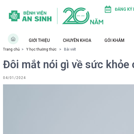
ĐĂNG KÝ
GIỚI THIỆU
CHUYÊN KHOA
GÓI KHÁM
Trang chủ
>
Y học thường thức
> Bài viết
Đôi mắt nói gì về sức khỏe
04/01/2024