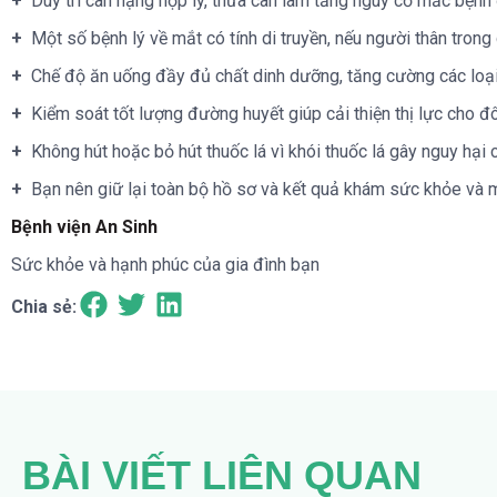
+
Duy trì cân nặng hợp lý, thừa cân làm tăng nguy cơ mắc bệnh
+
Một số bệnh lý về mắt có tính di truyền, nếu người thân trong
+
Chế độ ăn uống đầy đủ chất dinh dưỡng, tăng cường các loại r
+
Kiểm soát tốt lượng đường huyết giúp cải thiện thị lực cho đôi
+
Không hút hoặc bỏ hút thuốc lá vì khói thuốc lá gây nguy hại 
+
Bạn nên giữ lại toàn bộ hồ sơ và kết quả khám sức khỏe và m
Bệnh viện An Sinh
Sức khỏe và hạnh phúc của gia đình bạn
Chia sẻ:
BÀI VIẾT LIÊN QUAN