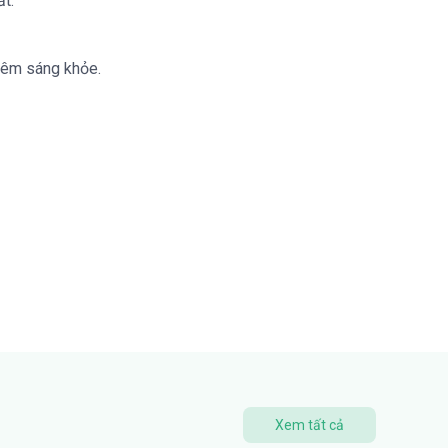
t.
thêm sáng khỏe.
Xem tất cả