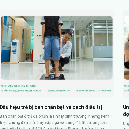
Dấu hiệu trẻ bị bàn chân bẹt và cách điều trị
Un
đợ
Bàn chân bẹt ở trẻ đa phần là sinh lý bình thường, nhưng kèm
triệu chứng đau mỏi, hay vấp ngã và dáng đi bất thường cần
Ung
can thiệp kịp thời. BS.CK2 Trần Quang Khang, Trưởng khoa