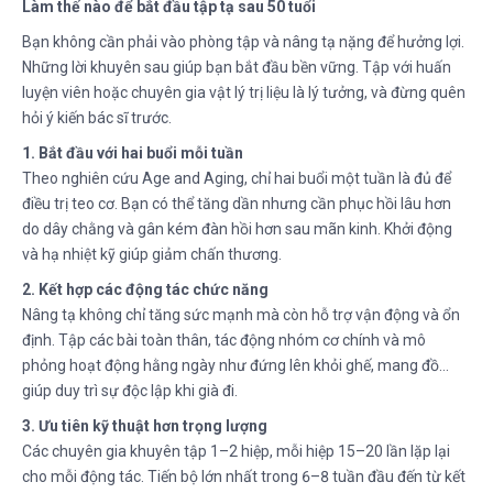
Làm thế nào để bắt đầu tập tạ sau 50 tuổi
Bạn không cần phải vào phòng tập và nâng tạ nặng để hưởng lợi.
Những lời khuyên sau giúp bạn bắt đầu bền vững. Tập với huấn
luyện viên hoặc chuyên gia vật lý trị liệu là lý tưởng, và đừng quên
hỏi ý kiến bác sĩ trước.
1. Bắt đầu với hai buổi mỗi tuần
Theo nghiên cứu Age and Aging, chỉ hai buổi một tuần là đủ để
điều trị teo cơ. Bạn có thể tăng dần nhưng cần phục hồi lâu hơn
do dây chằng và gân kém đàn hồi hơn sau mãn kinh. Khởi động
và hạ nhiệt kỹ giúp giảm chấn thương.
2. Kết hợp các động tác chức năng
Nâng tạ không chỉ tăng sức mạnh mà còn hỗ trợ vận động và ổn
định. Tập các bài toàn thân, tác động nhóm cơ chính và mô
phỏng hoạt động hằng ngày như đứng lên khỏi ghế, mang đồ…
giúp duy trì sự độc lập khi già đi.
3. Ưu tiên kỹ thuật hơn trọng lượng
Các chuyên gia khuyên tập 1–2 hiệp, mỗi hiệp 15–20 lần lặp lại
cho mỗi động tác. Tiến bộ lớn nhất trong 6–8 tuần đầu đến từ kết