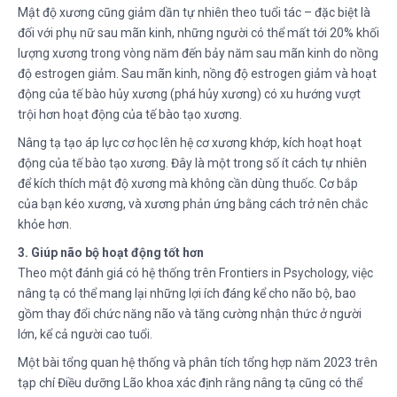
Mật độ xương cũng giảm dần tự nhiên theo tuổi tác – đặc biệt là
đối với phụ nữ sau mãn kinh, những người có thể mất tới 20% khối
lượng xương trong vòng năm đến bảy năm sau mãn kinh do nồng
độ estrogen giảm. Sau mãn kinh, nồng độ estrogen giảm và hoạt
động của tế bào hủy xương (phá hủy xương) có xu hướng vượt
trội hơn hoạt động của tế bào tạo xương.
Nâng tạ tạo áp lực cơ học lên hệ cơ xương khớp, kích hoạt hoạt
động của tế bào tạo xương. Đây là một trong số ít cách tự nhiên
để kích thích mật độ xương mà không cần dùng thuốc. Cơ bắp
của bạn kéo xương, và xương phản ứng bằng cách trở nên chắc
khỏe hơn.
3. Giúp não bộ hoạt động tốt hơn
Theo một đánh giá có hệ thống trên Frontiers in Psychology, việc
nâng tạ có thể mang lại những lợi ích đáng kể cho não bộ, bao
gồm thay đổi chức năng não và tăng cường nhận thức ở người
lớn, kể cả người cao tuổi.
Một bài tổng quan hệ thống và phân tích tổng hợp năm 2023 trên
tạp chí Điều dưỡng Lão khoa xác định rằng nâng tạ cũng có thể