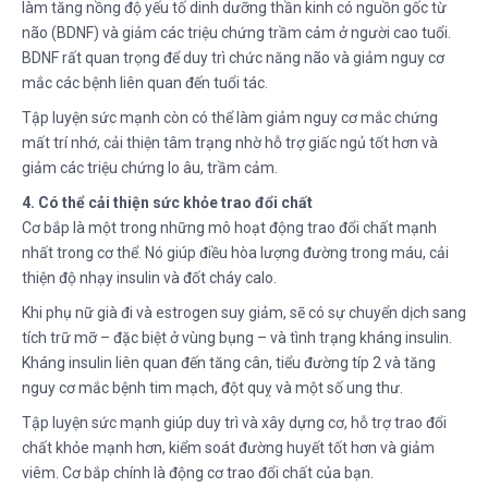
làm tăng nồng độ yếu tố dinh dưỡng thần kinh có nguồn gốc từ
não (BDNF) và giảm các triệu chứng trầm cảm ở người cao tuổi.
BDNF rất quan trọng để duy trì chức năng não và giảm nguy cơ
mắc các bệnh liên quan đến tuổi tác.
Tập luyện sức mạnh còn có thể làm giảm nguy cơ mắc chứng
mất trí nhớ, cải thiện tâm trạng nhờ hỗ trợ giấc ngủ tốt hơn và
giảm các triệu chứng lo âu, trầm cảm.
4. Có thể cải thiện sức khỏe trao đổi chất
Cơ bắp là một trong những mô hoạt động trao đổi chất mạnh
nhất trong cơ thể. Nó giúp điều hòa lượng đường trong máu, cải
thiện độ nhạy insulin và đốt cháy calo.
Khi phụ nữ già đi và estrogen suy giảm, sẽ có sự chuyển dịch sang
tích trữ mỡ – đặc biệt ở vùng bụng – và tình trạng kháng insulin.
Kháng insulin liên quan đến tăng cân, tiểu đường típ 2 và tăng
nguy cơ mắc bệnh tim mạch, đột quỵ và một số ung thư.
Tập luyện sức mạnh giúp duy trì và xây dựng cơ, hỗ trợ trao đổi
chất khỏe mạnh hơn, kiểm soát đường huyết tốt hơn và giảm
viêm. Cơ bắp chính là động cơ trao đổi chất của bạn.