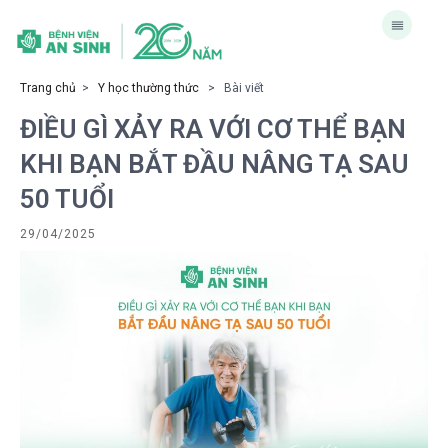
Trang chủ
>
Y học thường thức
> Bài viết
ĐIỀU GÌ XẢY RA VỚI CƠ THỂ BẠN
KHI BẠN BẮT ĐẦU NÂNG TẠ SAU
50 TUỔI
29/04/2025