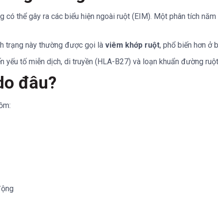
có thể gây ra các biểu hiện ngoài ruột (EIM). Một phân tích năm
nh trạng này thường được gọi là
viêm khớp ruột
, phổ biến hơn ở 
ến yếu tố miễn dịch, di truyền (HLA-B27) và loạn khuẩn đường ruột
do đâu?
gồm:
 động