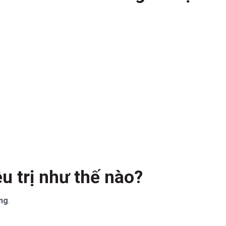
u trị như thế nào?
ống
.