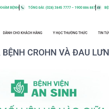
 KHÁM BỆNH
TỔNG ĐÀI:
(028) 3845 7777 – 1900 886 887
BỆ
DÀNH CHO KHÁCH HÀNG
Y HỌC THƯỜNG THỨC
TIN TỨ
ỮA BỆNH CROHN VÀ ĐAU LƯ