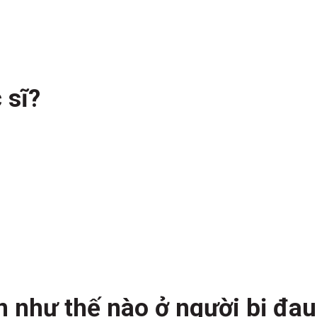
 sĩ?
 như thế nào ở người bị đau