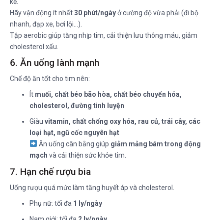
kể.
Hãy vận động ít nhất
30 phút/ngày
ở cường độ vừa phải (đi bộ
nhanh, đạp xe, bơi lội…).
Tập aerobic giúp tăng nhịp tim, cải thiện lưu thông máu, giảm
cholesterol xấu.
6. Ăn uống lành mạnh
Chế độ ăn tốt cho tim nên:
Ít
muối, chất béo bão hòa, chất béo chuyển hóa,
cholesterol, đường tinh luyện
Giàu
vitamin, chất chống oxy hóa, rau củ, trái cây, các
loại hạt, ngũ cốc nguyên hạt
Ăn uống cân bằng giúp
giảm mảng bám trong động
mạch
và cải thiện sức khỏe tim.
7. Hạn chế rượu bia
Uống rượu quá mức làm tăng huyết áp và cholesterol.
Phụ nữ: tối đa
1 ly/ngày
Nam giới: tối đa
2 ly/ngày