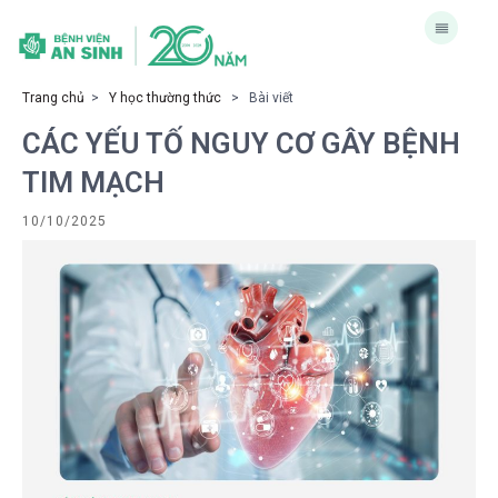
Trang chủ
>
Y học thường thức
> Bài viết
CÁC YẾU TỐ NGUY CƠ GÂY BỆNH
TIM MẠCH
10/10/2025