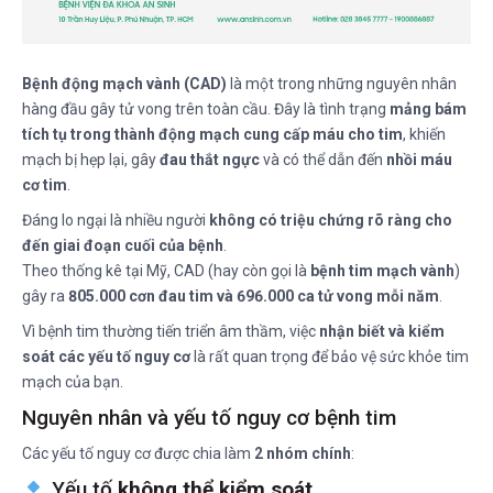
Bệnh động mạch vành (CAD)
là một trong những nguyên nhân
hàng đầu gây tử vong trên toàn cầu. Đây là tình trạng
mảng bám
tích tụ trong thành động mạch cung cấp máu cho tim
, khiến
mạch bị hẹp lại, gây
đau thắt ngực
và có thể dẫn đến
nhồi máu
cơ tim
.
Đáng lo ngại là nhiều người
không có triệu chứng rõ ràng cho
đến giai đoạn cuối của bệnh
.
Theo thống kê tại Mỹ, CAD (hay còn gọi là
bệnh tim mạch vành
)
gây ra
805.000 cơn đau tim và 696.000 ca tử vong mỗi năm
.
Vì bệnh tim thường tiến triển âm thầm, việc
nhận biết và kiểm
soát các yếu tố nguy cơ
là rất quan trọng để bảo vệ sức khỏe tim
mạch của bạn.
Nguyên nhân và yếu tố nguy cơ bệnh tim
Các yếu tố nguy cơ được chia làm
2 nhóm chính
:
Yếu tố
không thể kiểm soát