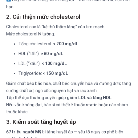
bạn.
2. Cải thiện mức cholesterol
Cholesterol cao là “kẻ thù thầm lặng” của tim mạch.
Mức cholesterol lý tưởng:
Tổng cholesterol:
< 200 mg/dL
HDL (“tốt”):
≥ 60 mg/dL
LDL (“xấu”):
< 100 mg/dL
Triglyceride:
< 150 mg/dL
Giảm chất béo bão hòa, chất béo chuyển hóa và đường đơn; tăng
cường chất xơ, ngũ cốc nguyên hạt và rau xanh.
Tập thể dục thường xuyên giúp
giảm LDL và tăng HDL
.
Nếu vẫn không đạt, bác sĩ có thể kê thuốc
statin
hoặc các nhóm
thuốc khác.
3. Kiểm soát tăng huyết áp
67 triệu người Mỹ
bị tăng huyết áp — yếu tố nguy cơ phổ biến