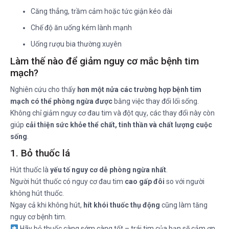
Căng thẳng, trầm cảm hoặc tức giận kéo dài
Chế độ ăn uống kém lành mạnh
Uống rượu bia thường xuyên
Làm thế nào để giảm nguy cơ mắc bệnh tim
mạch?
Nghiên cứu cho thấy
hơn một nửa các trường hợp bệnh tim
mạch có thể phòng ngừa được
bằng việc thay đổi lối sống.
Không chỉ giảm nguy cơ đau tim và đột quỵ, các thay đổi này còn
giúp
cải thiện sức khỏe thể chất, tinh thần và chất lượng cuộc
sống
.
1. Bỏ thuốc lá
Hút thuốc là
yếu tố nguy cơ dễ phòng ngừa nhất
.
Người hút thuốc có nguy cơ đau tim
cao gấp đôi
so với người
không hút thuốc.
Ngay cả khi không hút,
hít khói thuốc thụ động
cũng làm tăng
nguy cơ bệnh tim.
Hãy bỏ thuốc càng sớm càng tốt – trái tim của bạn sẽ cảm ơn