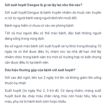
Sốt xuất huyết Dengue là gì và lây lan như thế nào?
Sốt xuất huyết Dengue là bệnh truyền nhiễm do muỗi vằn truyền
vi rút từ người bệnh sang người lành khi muỗi đốt.
Bệnh nguy hiểm vì chưa có vắc-xin phòng bệnh.
Tất cả mọi người đều có thể mắc bệnh, đặc biệt những người
đang sống trong vùng dịch.
Đa số người mắc bệnh sốt xuất huyết sẽ tự khỏi trong khoảng 10
ngày và có thể được điều trị, chăm sóc tại nhà để hạn chế lây
nhiễm chéo trong bệnh viện trừ một số trường hợp có biến chứng
cần được điều trị tại bệnh viện.
Dấu hiệu thường gặp của bệnh sốt xuất huyết?
Sốt cao đột ngột, liên tục 2 ngày trở lên và không giảm khi uống
thuốc hạ nhiệt.
Xuất huyết (từ ngày thứ 2, 3 trở đi): Có dạng chấm, mảng xuất
huyết dưới da; chảy máu chân răng, mũi; nôn hoặc tiêu, tiểu ra
máu, phụ nữ bị hành kinh sớm hoặc nhiều.