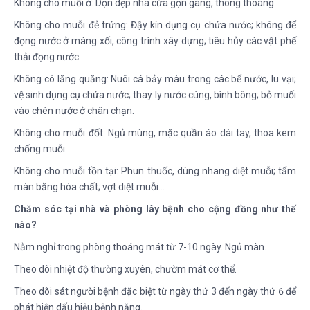
Không cho muỗi ở: Dọn dẹp nhà cửa gọn gàng, thông thoáng.
Không cho muỗi đẻ trứng: Đậy kín dụng cụ chứa nước; không để
đọng nước ở máng xối, công trình xây dựng; tiêu hủy các vật phế
thải đọng nước.
Không có lăng quăng: Nuôi cá bảy màu trong các bể nước, lu vại;
vệ sinh dụng cụ chứa nước; thay ly nước cúng, bình bông; bỏ muối
vào chén nước ở chân chạn.
Không cho muỗi đốt: Ngủ mùng, mặc quần áo dài tay, thoa kem
chống muỗi.
Không cho muỗi tồn tại: Phun thuốc, dùng nhang diệt muỗi; tẩm
màn bằng hóa chất; vợt diệt muỗi…
Chăm sóc tại nhà và phòng lây bệnh cho cộng đồng như thế
nào?
Nằm nghỉ trong phòng thoáng mát từ 7-10 ngày. Ngủ màn.
Theo dõi nhiệt độ thường xuyên, chườm mát cơ thể.
Theo dõi sát người bệnh đặc biệt từ ngày thứ 3 đến ngày thứ 6 để
phát hiện dấu hiệu bệnh nặng.