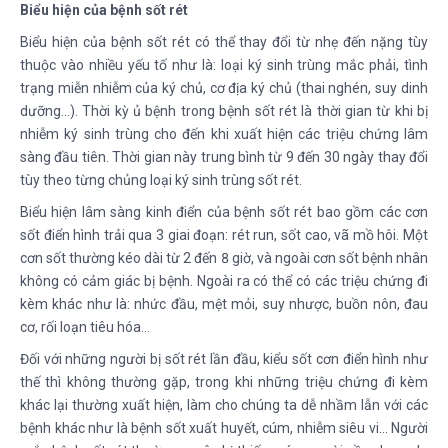
Biểu hiện của bệnh sốt rét
Biểu hiện của bệnh sốt rét có thể thay đổi từ nhẹ đến nặng tùy
thuộc vào nhiều yếu tố như là: loại ký sinh trùng mắc phải, tình
trạng miễn nhiễm của ký chủ, cơ địa ký chủ (thai nghén, suy dinh
dưỡng…). Thời kỳ ủ bệnh trong bệnh sốt rét là thời gian từ khi bị
nhiễm ký sinh trùng cho đến khi xuất hiện các triệu chứng lâm
sàng đầu tiên. Thời gian này trung bình từ 9 đến 30 ngày thay đổi
tùy theo từng chủng loại ký sinh trùng sốt rét.
Biểu hiện lâm sàng kinh điển của bệnh sốt rét bao gồm các cơn
sốt điển hình trải qua 3 giai đoạn: rét run, sốt cao, vã mồ hôi. Một
cơn sốt thường kéo dài từ 2 đến 8 giờ, và ngoài cơn sốt bệnh nhân
không có cảm giác bị bệnh. Ngoài ra có thể có các triệu chứng đi
kèm khác như là: nhức đầu, mệt mỏi, suy nhược, buồn nôn, đau
cơ, rối loạn tiêu hóa…
Đối với những người bị sốt rét lần đầu, kiểu sốt cơn điển hình như
thế thì không thường gặp, trong khi những triệu chứng đi kèm
khác lại thường xuất hiện, làm cho chúng ta dễ nhầm lẫn với các
bệnh khác như là bệnh sốt xuất huyết, cúm, nhiễm siêu vi… Người