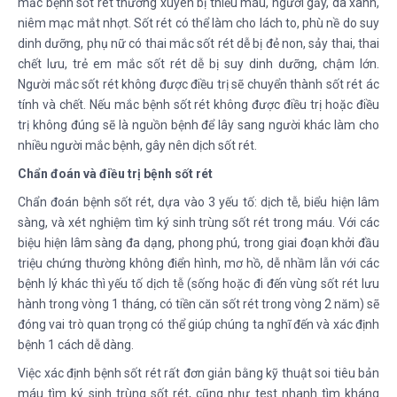
mắc bệnh sốt rét thường xuyên bị thiếu máu, người gầy, da xanh,
niêm mạc mắt nhợt. Sốt rét có thể làm cho lách to, phù nề do suy
dinh dưỡng, phụ nữ có thai mắc sốt rét dễ bị đẻ non, sảy thai, thai
chết lưu, trẻ em mắc sốt rét dễ bị suy dinh dưỡng, chậm lớn.
Người mắc sốt rét không được điều trị sẽ chuyển thành sốt rét ác
tính và chết. Nếu mắc bệnh sốt rét không được điều trị hoặc điều
trị không đúng sẽ là nguồn bệnh để lây sang người khác làm cho
nhiều người mắc bệnh, gây nên dịch sốt rét.
Chẩn đoán và điều trị bệnh sốt rét
Chẩn đoán bệnh sốt rét, dựa vào 3 yếu tố: dịch tễ, biểu hiện lâm
sàng, và xét nghiệm tìm ký sinh trùng sốt rét trong máu. Với các
biệu hiện lâm sàng đa dạng, phong phú, trong giai đoạn khởi đầu
triệu chứng thường không điển hình, mơ hồ, dễ nhầm lẫn với các
bệnh lý khác thì yếu tố dịch tễ (sống hoặc đi đến vùng sốt rét lưu
hành trong vòng 1 tháng, có tiền căn sốt rét trong vòng 2 năm) sẽ
đóng vai trò quan trọng có thể giúp chúng ta nghĩ đến và xác định
bệnh 1 cách dễ dàng.
Việc xác định bệnh sốt rét rất đơn giản bằng kỹ thuật soi tiêu bản
máu tìm ký sinh trùng sốt rét, cũng như test nhanh tìm kháng