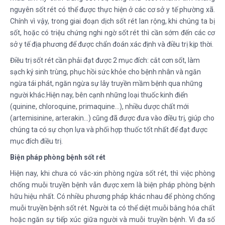
nguyên sốt rét có thể được thực hiện ở các cơ sở y tế phường xã.
Chính vì vậy, trong giai đoạn dịch sốt rét lan rộng, khi chúng ta bị
sốt, hoặc có triệu chứng nghi ngờ sốt rét thì cần sớm đến các cơ
sở y tế địa phương để được chẩn đoán xác định và điều trị kịp thời.
Điều trị sốt rét cần phải đạt được 2 mục đích: cắt cơn sốt, làm
sạch ký sinh trùng, phục hồi sức khỏe cho bệnh nhân và ngăn
ngừa tái phát, ngăn ngừa sự lây truyền mầm bệnh qua những
người khác.Hiện nay, bên cạnh những loại thuốc kinh điển
(quinine, chloroquine, primaquine…), nhiều dược chất mới
(artemisinine, arterakin…) cũng đã được đưa vào điều trị, giúp cho
chúng ta có sự chọn lựa và phối hợp thuốc tốt nhất để đạt được
mục đích điều trị.
Biện pháp phòng bệnh sốt rét
Hiện nay, khi chưa có vắc-xin phòng ngừa sốt rét, thì việc phòng
chống muỗi truyền bệnh vẫn được xem là biện pháp phòng bệnh
hữu hiệu nhất. Có nhiều phương pháp khác nhau để phòng chống
muỗi truyền bệnh sốt rét. Người ta có thể diệt muỗi bằng hóa chất
hoặc ngăn sự tiếp xúc giữa người và muỗi truyền bệnh. Vì đa số