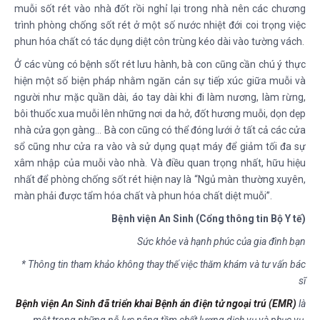
muỗi sốt rét vào nhà đốt rồi nghỉ lại trong nhà nên các chương
trình phòng chống sốt rét ở một số nước nhiệt đới coi trọng việc
phun hóa chất có tác dụng diệt côn trùng kéo dài vào tường vách.
Ở các vùng có bệnh sốt rét lưu hành, bà con cũng cần chú ý thực
hiện một số biện pháp nhằm ngăn cản sự tiếp xúc giữa muỗi và
người như mặc quần dài, áo tay dài khi đi làm nương, làm rừng,
bôi thuốc xua muỗi lên những nơi da hở, đốt hương muỗi, dọn dẹp
nhà cửa gọn gàng… Bà con cũng có thể đóng lưới ở tất cả các cửa
sổ cũng như cửa ra vào và sử dụng quạt máy để giảm tối đa sự
xâm nhập của muỗi vào nhà. Và điều quan trọng nhất, hữu hiệu
nhất để phòng chống sốt rét hiện nay là “Ngủ màn thường xuyên,
màn phải được tẩm hóa chất và phun hóa chất diệt muỗi”.
Bệnh viện An Sinh (Cổng thông tin Bộ Y tế)
Sức khỏe và hạnh phúc của gia đình bạn
* Thông tin tham khảo không thay thế việc thăm khám và tư vấn bác
sĩ
Bệnh viện An Sinh đã triển khai Bệnh án điện tử ngoại trú (EMR)
là
một trong những nỗ lực nâng tầm chất lượng dịch vụ và phục vụ,