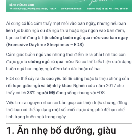
Ai cũng có lúc cảm thấy mệt mỏi vào ban ngày, nhưng nếu bạn
liên tục buồn ngủ dù đã ngủ trưa hoặc ngủ ngon vào ban đêm,
bạn có thể đang bị
hội chứng buồn ngủ quá mức vào ban ngày
(Excessive Daytime Sleepiness – EDS)
.
Cảm giác buồn ngủ vào những thời điểm lẽ ra phải tỉnh táo còn
được gọi là
chứng ngủ rũ quá mức
. Nó có thể biểu hiện dưới dạng
buồn ngủ ban ngày, ngủ đêm kéo dài, hoặc cả hai.
EDS có thể xảy ra do
các yếu tố lối sống
hoặc là triệu chứng của
rối loạn giấc ngủ và bệnh lý khác
. Nghiên cứu năm 2017 cho
thấy có tới
33% người Mỹ
đang sống chung với EDS.
Việc tìm ra nguyên nhân cơ bản giúp cải thiện triệu chứng, đồng
thời bạn có thể áp dụng một số chiến lược ứng phó để hạn chế
tình trạng buồn ngủ trong ngày.
1. Ăn nhẹ bổ dưỡng, giàu