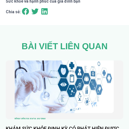
Sức khỏe và hạnh phúc của gia đình bạn
Chia sẻ:
BÀI VIẾT LIÊN QUAN
KHÁM SỨC KHỎE ĐỊNH KỲ CÓ PHÁT HIỆN ĐƯỢC