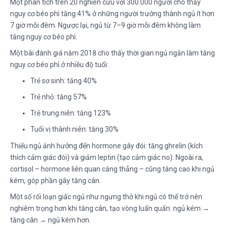
Một phân tích trên 20 nghiên cứu với 300.000 người cho thấy
nguy cơ béo phì tăng 41% ở những người trưởng thành ngủ ít hơn
7 giờ mỗi đêm. Ngược lại, ngủ từ 7–9 giờ mỗi đêm không làm
tăng nguy cơ béo phì.
Một bài đánh giá năm 2018 cho thấy thời gian ngủ ngắn làm tăng
nguy cơ béo phì ở nhiều độ tuổi:
Trẻ sơ sinh: tăng 40%
Trẻ nhỏ: tăng 57%
Trẻ trung niên: tăng 123%
Tuổi vị thành niên: tăng 30%
Thiếu ngủ ảnh hưởng đến hormone gây đói: tăng ghrelin (kích
thích cảm giác đói) và giảm leptin (tạo cảm giác no). Ngoài ra,
cortisol – hormone liên quan căng thẳng – cũng tăng cao khi ngủ
kém, góp phần gây tăng cân.
Một số rối loạn giấc ngủ như ngưng thở khi ngủ có thể trở nên
nghiêm trọng hơn khi tăng cân, tạo vòng luẩn quẩn: ngủ kém →
tăng cân → ngủ kém hơn.