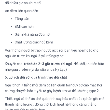
đã nhiều giờ sau bữa tối.
Ăn đêm liên quan đến:
Tăng cân
BMI cao hơn
Giảm khả năng đốt mỡ
Chất lượng giấc ngủ kém
Với những người bị trào ngược axit, rối loạn tiêu hóa hoặc khó
ngủ, ăn trước khi ngủ là yếu tố nguy cơ.
Khuyến cáo:
tránh ăn 2–3 giờ trước khi ngủ
. Nếu đói, ưu tiên bữa
nhẹ giàu protein (ví dụ: sữa chua Hy Lạp).
5. Lợi ích đối với quá trình trao đổi chất
Ngủ ít hơn 7 tiếng mỗi đêm có liên quan tới nguy cơ cao mắc hội
chứng chuyển hóa – yếu tố gây bệnh tim và tiểu đường type 2.
Thiếu ngủ có thể ức chế quá trình oxy hóa chất béo (phân giải mỡ
thành năng lượng), đồng thời kích hoạt hệ thống căng thẳng
khiến mỡ tích tụ nhiều hơn.