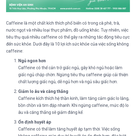
Caffeine là một chất kích thích phổ biến có trong cà phê, trà,
nước ngọt và nhiều loại thực phẩm, đồ uống khác. Tuy nhiên, việc
tiêu thụ quá nhiều caffeine có thể gây ra những tác động tiêu cực
đến sức khỏe. Dưới đây là 10 lợi ích sức khỏe của việc sống không
caffeine:
Ngủ ngon hơn
Caffeine có thể cản trở giấc ngủ, gây khó ngủ hoặc làm
giấc ngủ chập chờn. Ngừng tiêu thụ caffeine giúp cải thiện
chất lượng giấc ngủ, dễ ngủ hơn và ngủ sâu giấc hơn.
Giảm lo âu và căng thẳng
Caffeine kích thích hệ thần kinh, làm tăng cảm giác lo lắng,
bồn chồn và tim đập nhanh. Khi ngừng caffeine, mức độ lo
âu và căng thẳng sẽ giảm đáng kể.
Ổn định huyết áp
Caffeine có thể làm tăng huyết áp tạm thời. Việc sống
không caffeine giúp duy trì huyết áp ổn định hơn, đặc biệt