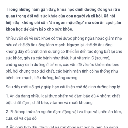
Trong những năm gần đây, khoa học dinh dưỡng đóng vai trò
quan trọng đối với sức khỏe của con người và xã hội. Xã hội
hiện đại không chỉ cần “ăn ngon mặc đẹp” mà còn ăn sạch, ăn
khoa học để đảm bảo cho sức khỏe.
Nhiều vấn đề về sức khỏe có thể được phòng ngừa hoặc giảm nhẹ
nếu có chế độ ăn uống lành mạnh. Ngược lại, chế độ ăn uống
không đầy đủ chất dinh dưỡng có thể dẫn đến tác động bất lợi cho
sức khỏe, gây ra các bệnh như thiếu hụt vitamin C (scurvy),
chứng suy dinh dưỡng ở trẻ em, các vấn đề về sức khỏe như béo
phì, hội chứng trao đổi chất, các bệnh mãn tính có hệ thống như
bệnh tim mạch, tiểu đường, loãng xương…
Sau đây một số gợi ý giúp bạn cải thiện chế độ dinh dưỡng hợp lý:
1
. Ăn đa dạng nhiều loại thực phẩm và đảm bảo đủ 4 nhóm: chất
bột, chất đạm, chất béo, vitamin và muối khoáng.
2
. Phối hợp thức ăn nguồn đạm động vật và thực vật, nên ăn tôm,
cua, cá và đậu đỗ.
3
. Ăn phối hợp dầu thực vật và mỡ động vật hợp lý, nên ăn vừng