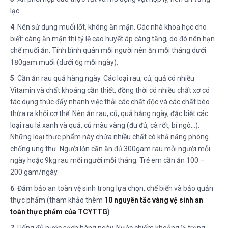
lạc.
4
. Nên sử dụng muối Iốt, không ăn mặn. Các nhà khoa học cho
biết: càng ăn mặn thì tỷ lệ cao huyết áp càng tăng, do đó nên hạn
chế muối ăn. Tính bình quân mỗi người nên ăn mỗi tháng dưới
180gam muối (dưới 6g mỗi ngày).
5
. Cần ăn rau quả hàng ngày. Các loại rau, củ, quả có nhiều
Vitamin và chất khoáng cần thiết, đồng thời có nhiều chất xơ có
tác dụng thúc đẩy nhanh việc thải các chất độc và các chất béo
thừa ra khỏi cơ thể. Nên ăn rau, củ, quả hằng ngày, đặc biệt các
loại rau lá xanh và quả, củ màu vàng (đu đủ, cà rốt, bí ngô…).
Những loại thực phẩm này chứa nhiều chất có khả năng phòng
chống ung thư. Người lớn cần ăn đủ 300gam rau mỗi người mỗi
ngày hoặc 9kg rau mỗi người mỗi tháng. Trẻ em cần ăn 100 –
200 gam/ngày.
6
. Đảm bảo an toàn vệ sinh trong lựa chọn, chế biến và bảo quản
thực phẩm (tham khảo thêm
10 nguyên tắc vàng vệ sinh an
toàn thực phẩm của TCYTTG
)