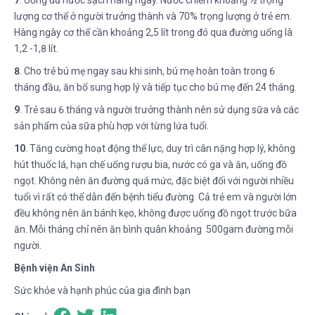
7
. Uống đủ nước sạch hàng ngày. Nước chiếm khoảng ½ trọng
lượng cơ thể ở người trưởng thành và 70% trọng lượng ở trẻ em.
Hàng ngày cơ thể cần khoảng 2,5 lít trong đó qua đường uống là
1,2 -1,8 lít.
8
. Cho trẻ bú mẹ ngay sau khi sinh, bú mẹ hoàn toàn trong 6
tháng đầu, ăn bổ sung hợp lý và tiếp tục cho bú mẹ đến 24 tháng.
9
. Trẻ sau 6 tháng và người trưởng thành nên sử dụng sữa và các
sản phẩm của sữa phù hợp với từng lứa tuổi.
10
. Tăng cường hoạt động thể lực, duy trì cân nặng hợp lý, không
hút thuốc lá, hạn chế uống rượu bia, nước có ga và ăn, uống đồ
ngọt. Không nên ăn đường quá mức, đặc biệt đối với người nhiều
tuổi vì rất có thể dẫn đến bệnh tiểu đường. Cả trẻ em và người lớn
đều không nên ăn bánh kẹo, không được uống đồ ngọt trước bữa
ăn. Mỗi tháng chỉ nên ăn bình quân khoảng 500gam đường mỗi
người.
Bệnh viện An Sinh
Sức khỏe và hạnh phúc của gia đình bạn