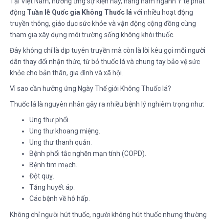
Tại Việt Nam, hưởng ứng sự kiện này, hằng năm ngành Y tế phát
động
Tuần lễ Quốc gia Không Thuốc lá
với nhiều hoạt động
truyền thông, giáo dục sức khỏe và vận động cộng đồng cùng
tham gia xây dựng môi trường sống không khói thuốc.
Đây không chỉ là dịp tuyên truyền mà còn là lời kêu gọi mỗi người
dân thay đổi nhận thức, từ bỏ thuốc lá và chung tay bảo vệ sức
khỏe cho bản thân, gia đình và xã hội.
Vì sao cần hưởng ứng Ngày Thế giới Không Thuốc lá?
Thuốc lá là nguyên nhân gây ra nhiều bệnh lý nghiêm trọng như:
Ung thư phổi.
Ung thư khoang miệng.
Ung thư thanh quản.
Bệnh phổi tắc nghẽn mạn tính (COPD).
Bệnh tim mạch.
Đột quỵ.
Tăng huyết áp.
Các bệnh về hô hấp.
Không chỉ người hút thuốc, người không hút thuốc nhưng thường