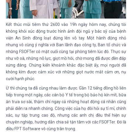
Kết thúc mũi tiêm thứ 2600 vào 19h ngày hôm nay, chúng tôi
không khỏi xúc động trước hình ảnh đội ngũ y bác sỹ của bệnh
viện An Sinh đồng loạt đứng lên vỗ tay. Một hành động nhỏ
nhưng vô cùng ý nghĩa với Ban lãnh đạo công ty, Ban tổ chức và
những FSOFTer có mặt cuối cùng tại phòng tiêm lúc đó. Thực sự
như vỡ oà, những nỗ lực, giọt mồ hôi, chờ mong đã được đền đáp
xứng đáng. Chứng kiến khoảnh khắc đặc biệt ấy, mọi người đã
không kìm được cảm xúc với những giọt nước mắt cảm ơn, nụ
cười hạnh phúc.
Ừ thì chúng ta đã cùng nhau làm được. Gần 12 tiếng đồng hồ liên
tiếp trong một ngày, các cán bộ Y tế trong bộ bảo hộ kín mít, bữa
ăn trưa sơ sài, thậm chí ngay cả những hoạt động cá nhân cũng
phải diễn ra nhanh chóng. Công việc của họ đòi hỏi sự tỉ mỉ, chính
xác, sự tập trung cao độ, nhưng các anh chị đều thể hiện sự
chuyên nghiệp, hướng dẫn chia sẻ tận tâm với các FSOFTer. Đó là
điều FPT Software vô cùng trân trọng.