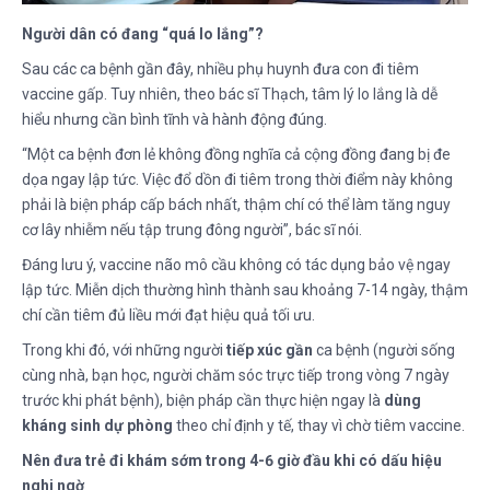
Người dân có đang “quá lo lắng”?
Sau các ca bệnh gần đây, nhiều phụ huynh đưa con đi tiêm
vaccine gấp. Tuy nhiên, theo bác sĩ Thạch, tâm lý lo lắng là dễ
hiểu nhưng cần bình tĩnh và hành động đúng.
“Một ca bệnh đơn lẻ không đồng nghĩa cả cộng đồng đang bị đe
dọa ngay lập tức. Việc đổ dồn đi tiêm trong thời điểm này không
phải là biện pháp cấp bách nhất, thậm chí có thể làm tăng nguy
cơ lây nhiễm nếu tập trung đông người”, bác sĩ nói.
Đáng lưu ý, vaccine não mô cầu không có tác dụng bảo vệ ngay
lập tức. Miễn dịch thường hình thành sau khoảng 7-14 ngày, thậm
chí cần tiêm đủ liều mới đạt hiệu quả tối ưu.
Trong khi đó, với những người
tiếp xúc gần
ca bệnh (người sống
cùng nhà, bạn học, người chăm sóc trực tiếp trong vòng 7 ngày
trước khi phát bệnh), biện pháp cần thực hiện ngay là
dùng
kháng sinh dự phòng
theo chỉ định y tế, thay vì chờ tiêm vaccine.
Nên đưa trẻ đi khám sớm trong 4-6 giờ đầu khi có dấu hiệu
nghi ngờ