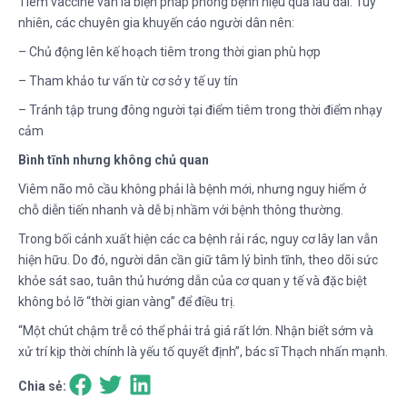
Tiêm vaccine vẫn là biện pháp phòng bệnh hiệu quả lâu dài. Tuy
nhiên, các chuyên gia khuyến cáo người dân nên:
– Chủ động lên kế hoạch tiêm trong thời gian phù hợp
– Tham khảo tư vấn từ cơ sở y tế uy tín
– Tránh tập trung đông người tại điểm tiêm trong thời điểm nhạy
cảm
Bình tĩnh nhưng không chủ quan
Viêm não mô cầu không phải là bệnh mới, nhưng nguy hiểm ở
chỗ diễn tiến nhanh và dễ bị nhầm với bệnh thông thường.
Trong bối cảnh xuất hiện các ca bệnh rải rác, nguy cơ lây lan vẫn
hiện hữu. Do đó, người dân cần giữ tâm lý bình tĩnh, theo dõi sức
khỏe sát sao, tuân thủ hướng dẫn của cơ quan y tế và đặc biệt
không bỏ lỡ “thời gian vàng” để điều trị.
“Một chút chậm trễ có thể phải trả giá rất lớn. Nhận biết sớm và
xử trí kịp thời chính là yếu tố quyết định”, bác sĩ Thạch nhấn mạnh.
Chia sẻ: