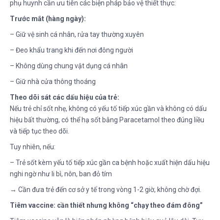
phụ huynh cần ưu tiên các biện pháp bảo vệ thiết thực:
Trước mắt (hàng ngày):
– Giữ vệ sinh cá nhân, rửa tay thường xuyên
– Đeo khẩu trang khi đến nơi đông người
– Không dùng chung vật dụng cá nhân
– Giữ nhà cửa thông thoáng
Theo dõi sát các dấu hiệu của trẻ:
Nếu trẻ chỉ sốt nhẹ, không có yếu tố tiếp xúc gần và không có dấu
hiệu bất thường, có thể hạ sốt bằng Paracetamol theo đúng liều
và tiếp tục theo dõi.
Tuy nhiên, nếu:
– Trẻ sốt kèm yếu tố tiếp xúc gần ca bệnh hoặc xuất hiện dấu hiệu
nghi ngờ như li bì, nôn, ban đỏ tím
→ Cần đưa trẻ đến cơ sở y tế trong vòng 1-2 giờ, không chờ đợi.
Tiêm vaccine: cần thiết nhưng không “chạy theo đám đông”