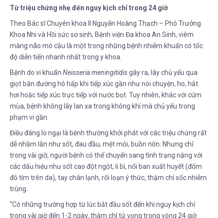
Từ triệu chứng nhẹ đến nguy kịch chỉ trong 24 giờ
Theo Bác sĩ Chuyên khoa II Nguyễn Hoàng Thạch – Phó Trưởng
Khoa Nhi và Hồi sức sơ sinh, Bệnh viện Đa khoa An Sinh, viêm
màng não mô cầu là một trong những bệnh nhiễm khuẩn có tốc
độ diễn tiến nhanh nhất trong y khoa.
Bệnh do vi khuẩn
Neisseria meningitidis
gây ra, lây chủ yếu qua
giọt bắn đường hô hấp khi tiếp xúc gần như nói chuyện, ho, hắt
hơi hoặc tiếp xúc trực tiếp với nước bọt. Tuy nhiên, khác với cúm
mùa, bệnh không lây lan xa trong không khí mà chủ yếu trong
phạm vi gần.
Điều đáng lo ngại là bệnh thường khởi phát với các triệu chứng rất
dễ nhầm lẫn như sốt, đau đầu, mệt mỏi, buồn nôn. Nhưng chỉ
trong vài giờ, người bệnh có thể chuyển sang tình trạng nặng với
các dấu hiệu như sốt cao đột ngột, li bì, nổi ban xuất huyết (đốm
đỏ tím trên da), tay chân lạnh, rối loạn ý thức, thậm chí sốc nhiễm
trùng.
“Có những trường hợp từ lúc bắt đầu sốt đến khi nguy kịch chỉ
trong vài giờ đến 1-2 ngày, thậm chí tử vong trong vòng 24 giờ