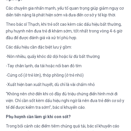
Các chuyên gia nhấn mạnh, yếu tố quan trọng giúp giảm nguy cơ
diễn tiến nặng là phát hiện sớm và đưa đến cơ sở y tế kịp thời.
Theo bác sĩ Thạch, khi trẻ sốt cao kèm các dấu hiệu bất thường,
phụ huynh nên đưa trẻ đi khám sớm, tốt nhất trong vòng 4-6 giờ
đầu để được đánh giá và xử trí phù hợp.
Các dấu hiệu cần đặc biệt lưu ý gồm:
-Nôn nhiều, quấy khóc dữ dội hoặc lừ đừ bất thường
-Tay chân lạnh, da tái hoặc nổi ban đỏ tím
-Cứng cổ (ở trẻ lớn), thóp phồng (ở trẻ nhỏ)
-Xuất hiện ban xuất huyết, dù chỉ là vài chấm nhỏ
“Không nên chờ đến khi có đầy đủ triệu chứng điển hình mới đi
viện. Chỉ cần sốt kèm dấu hiệu nghi ngờ là nên đưa trẻ đến cơ sở y
tế để được kiểm tra sớm”, bác sĩ khuyến cáo.
Phụ huynh cần làm gì khi con sốt?
Trong bối cảnh các điểm tiêm chủng quá tải, bác sĩ khuyến cáo