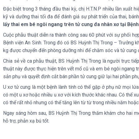
Đặc biệt trong 3 tháng đầu thai kỳ, chị H.T.N.P nhiều lần xuất hi
kỹ và dưỡng thai tối đa để đánh giá sự phát triển của thai, bán
lấy thai em bé ngôi ngang trên tử cung đa nhân xơ tại Bệnh
Cuộc phẫu thuật diễn ra thành công sau 60 phút với sự phối hợ
Bệnh viện An Sinh. Trong đó có BS Huỳnh Thị Trong – Trưởng k
kg được chuyển đến phòng dưỡng nhi để chăm sóc và tử cung 
Chia sẻ về ca phẫu thuật, BS Huỳnh Thị Trong là người trực tiế
thuật này được thực hiện trên vết mổ cũ và em bé ngôi ngang tr
sản phụ và quyết định cắt bán phần tử cung giữ lại hai phần p
U xơ tử cung là một bệnh lành tính có thể gặp ở phụ nữ mọi lứa t
có một u xơ hoặc nhiều u xơ với kích thước khác nhau. Có thể xu
có thể rất nhỏ nhưng có thể tăng lên từ từ trong nhiều năm hoặc
Ngay sáng hôm sau, BS Huỳnh Thị Trong thăm khám cho hai mẹ co
hỗ trợ, phản xạ bú tốt.