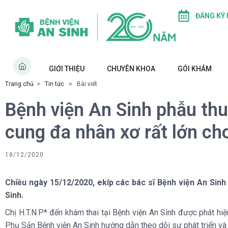
ĐĂNG KÝ
GIỚI THIỆU
CHUYÊN KHOA
GÓI KHÁM
Trang chủ
>
Tin tức
> Bài viết
Bệnh viện An Sinh phẫu thu
cung đa nhân xơ rất lớn ch
18/12/2020
Chiều ngày 15/12/2020, ekíp các bác sĩ Bệnh viện An Sinh
Sinh.
Chị H.T.N.P* đến khám thai tại Bệnh viện An Sinh được phát hi
Phụ Sản Bệnh viện An Sinh hướng dẫn theo dõi sự phát triển và t