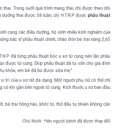
ợc thai. Trong suốt quá trình mang thai, chị được theo dõi
Khi dưỡng thai được 38 tuần, chị H.T.N.P được
phẫu thuật
sinh cùng các điều dưỡng, hộ sinh nhiều kinh nghiệm của
ng bác sĩ phẫu thuật chính, chào đón bé trai nặng 2,65
.T.N.P đã từng phẫu thuật bóc u xơ tử cung nên lần phẫu
lại được tử cung. Ekíp phẫu thuật đã tư vấn cho gia đình
 phụ khỏe, em bé đã bú được sữa mẹ.”
 vị trí của u xơ rất đa dạng. Một người phụ nữ có thể chỉ
ng có khi gắn bên ngoài tử cung. Kích thước u xơ ban đầu
, bé trai hồng hào, khóc to, thở đều tự nhiên không cần
Chú thích: *tên người bệnh đã được thay đổi