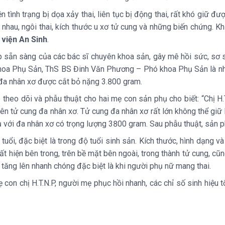
ện tình trạng bị dọa xảy thai, liên tục bị động thai, rất khó giữ đư
h nhau, ngôi thai, kích thước u xơ tử cung và những biến chứng. 
 viện An Sinh
.
p sẵn sàng của các bác sĩ chuyên khoa sản, gây mê hồi sức, sơ 
hoa Phụ Sản, ThS BS Đinh Văn Phương – Phó khoa Phụ Sản là nhữ
đa nhân xơ được cắt bỏ nặng 3.800 gram.
p theo dõi và phẫu thuật cho hai mẹ con sản phụ cho biết: “Chị H
ên tử cung đa nhân xơ. Tử cung đa nhân xơ rất lớn không thể giữ 
hụ với đa nhân xơ có trọng lượng 3800 gram. Sau phẫu thuật, sản
uổi, đặc biệt là trong độ tuổi sinh sản. Kích thước, hình dạng và
ất hiện bên trong, trên bề mặt bên ngoài, trong thành tử cung, cũ
 tăng lên nhanh chóng đặc biệt là khi người phụ nữ mang thai.
n chị H.T.N.P, người mẹ phục hồi nhanh, các chỉ số sinh hiệu tốt