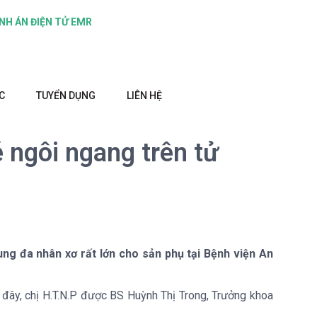
NH ÁN ĐIỆN TỬ EMR
C
TUYỂN DỤNG
LIÊN HỆ
 ngôi ngang trên tử
ung đa nhân xơ rất lớn cho sản phụ tại Bệnh viện An
i đây, chị H.T.N.P được BS Huỳnh Thị Trong, Trưởng khoa