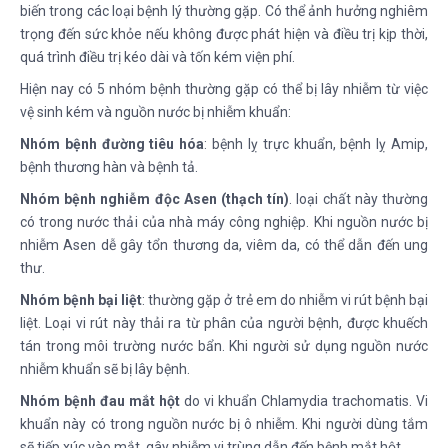
biến trong các loại bệnh lý thường gặp. Có thể ảnh hưởng nghiêm
trọng đến sức khỏe nếu không được phát hiện và điều trị kịp thời,
quá trình điều trị kéo dài và tốn kém viện phí.
Hiện nay có 5 nhóm bệnh thường gặp có thể bị lây nhiễm từ việc
vệ sinh kém và nguồn nước bị nhiễm khuẩn:
Nhóm bệnh đường tiêu hóa
: bệnh lỵ trực khuẩn, bệnh lỵ Amip,
bệnh thương hàn và bệnh tả.
Nhóm bệnh nghiễm độc Asen (thạch tín)
. loại chất này thường
có trong nước thải của nhà máy công nghiệp. Khi nguồn nước bị
nhiễm Asen dễ gây tổn thương da, viêm da, có thể dẫn đến ung
thư.
Nhóm b
ệnh bại liệt
: thường gặp ở trẻ em do nhiễm vi rút bệnh bại
liệt. Loại vi rút này thải ra từ phân của người bệnh, được khuếch
tán trong môi trường nước bẩn. Khi người sử dụng nguồn nước
nhiễm khuẩn sẽ bị lây bệnh.
Nhóm b
ệnh đau mắt hột
do vi khuẩn Chlamydia trachomatis. Vi
khuẩn này có trong nguồn nước bị ô nhiễm. Khi người dùng tắm
sẽ tiếp xúc vào mắt, gây nhiễm vi trùng dẫn đến bệnh mắt hột.