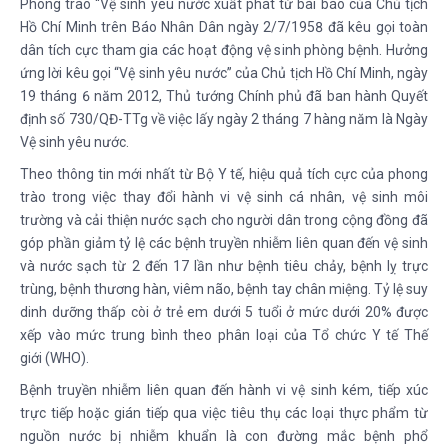
Phong trào “Vệ sinh yêu nước xuất phát từ bài báo của Chủ tịch
Hồ Chí Minh trên Báo Nhân Dân ngày 2/7/1958 đã kêu gọi toàn
dân tích cực tham gia các hoạt động vệ sinh phòng bệnh. Hưởng
ứng lời kêu gọi “Vệ sinh yêu nước” của Chủ tịch Hồ Chí Minh, ngày
19 tháng 6 năm 2012, Thủ tướng Chính phủ đã ban hành Quyết
định số 730/QĐ-TTg về việc lấy ngày 2 tháng 7 hàng năm là Ngày
Vệ sinh yêu nước.
Theo thông tin mới nhất từ Bộ Y tế, hiệu quả tích cực của phong
trào trong việc thay đổi hành vi vệ sinh cá nhân, vệ sinh môi
trường và cải thiện nước sạch cho người dân trong cộng đồng đã
góp phần giảm tỷ lệ các bệnh truyền nhiễm liên quan đến vệ sinh
và nước sạch từ 2 đến 17 lần như bệnh tiêu chảy, bệnh lỵ trực
trùng, bệnh thương hàn, viêm não, bệnh tay chân miệng. Tỷ lệ suy
dinh dưỡng thấp còi ở trẻ em dưới 5 tuổi ở mức dưới 20% được
xếp vào mức trung bình theo phân loại của Tổ chức Y tế Thế
giới (WHO).
Bệnh truyền nhiễm liên quan đến hành vi vệ sinh kém, tiếp xúc
trực tiếp hoặc gián tiếp qua việc tiêu thụ các loại thực phẩm từ
nguồn nước bị nhiễm khuẩn là con đường mắc bệnh phổ