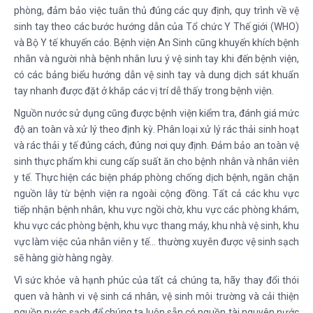
phòng, đảm bảo việc tuân thủ đúng các quy định, quy trình về vệ
sinh tay theo các bước hướng dẫn của Tổ chức Y Thế giới (WHO)
và Bộ Y tế khuyến cáo. Bệnh viện An Sinh cũng khuyến khích bệnh
nhân và người nhà bệnh nhân lưu ý vệ sinh tay khi đến bệnh viện,
có các bảng biểu hướng dẫn vệ sinh tay và dung dịch sát khuẩn
tay nhanh được đặt ở khắp các vị trí dễ thấy trong bệnh viện.
Nguồn nước sử dụng cũng được bệnh viện kiểm tra, đánh giá mức
độ an toàn và xử lý theo định kỳ. Phân loại xử lý rác thải sinh hoạt
và rác thải y tế đúng cách, đúng nơi quy định. Đảm bảo an toàn vệ
sinh thực phẩm khi cung cấp suất ăn cho bệnh nhân và nhân viên
y tế. Thực hiện các biện pháp phòng chống dịch bệnh, ngăn chặn
nguồn lây từ bệnh viện ra ngoài cộng đồng. Tất cả các khu vực
tiếp nhận bệnh nhân, khu vực ngồi chờ, khu vực các phòng khám,
khu vực các phòng bệnh, khu vực thang máy, khu nhà vệ sinh, khu
vực làm việc của nhân viên y tế… thường xuyên được vệ sinh sạch
sẽ hàng giờ hàng ngày.
Vì sức khỏe và hạnh phúc của tất cả chúng ta, hãy thay đổi thói
quen và hành vi vệ sinh cá nhân, vệ sinh môi trường và cải thiện
nguồn nước sạch để chúng ta luôn sẵn có nguồn tài nguyên nước